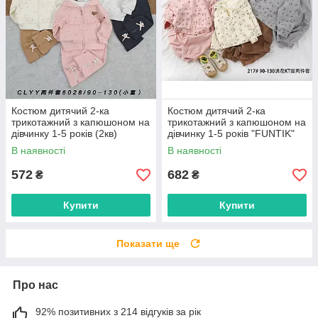
Костюм дитячий 2-ка
Костюм дитячий 2-ка
трикотажний з капюшоном на
трикотажний з капюшоном на
дівчинку 1-5 років (2кв)
дівчинку 1-5 років "FUNTIK"
"FUNTIK" купити недорого від
купити недорого від прямого
В наявності
В наявності
прямого постачальника
постачальника
572
682
₴
₴
Купити
Купити
Показати ще
Про нас
92% позитивних з 214 відгуків за рік