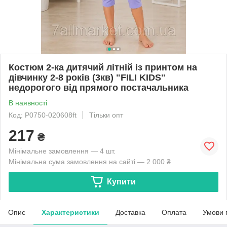
Костюм 2-ка дитячий літній із принтом на
дівчинку 2-8 років (3кв) "FILI KIDS"
недорогого від прямого постачальника
В наявності
Код: P0750-020608ft
Тільки опт
217
₴
Мінімальне замовлення — 4 шт.
Мінімальна сума замовлення на сайті — 2 000 ₴
Купити
Опис
Характеристики
Доставка
Оплата
Умови 