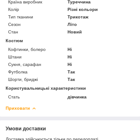
Країна виробник
Туреччина
Колір
Різні кольори
Тип тканини
Трикотаж
Сезон
Літо
Стан
Новий
Костюм
Кофтинки, болеро
Ні
Штани
Ні
Сукня, сарафан
Ні
Футболка
Так
Шорти, бриджі
Так
Користувальницькі характеристики
Стать
дівчинка
Приховати
Умови доставки
Доставка здійснюється тільки по передоплаті.