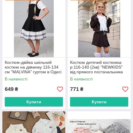
Костюм-двійка шкільний
Костюм дитячий костюмка
костюм на дівчинку 116-134
р:116-140 (2кв) "NEWKIDS"
см "MALVINA" гуртом в Одесі
від прямого постачальника
на 7км
В наявності
В наявності
649
771
₴
₴
Купити
Купити