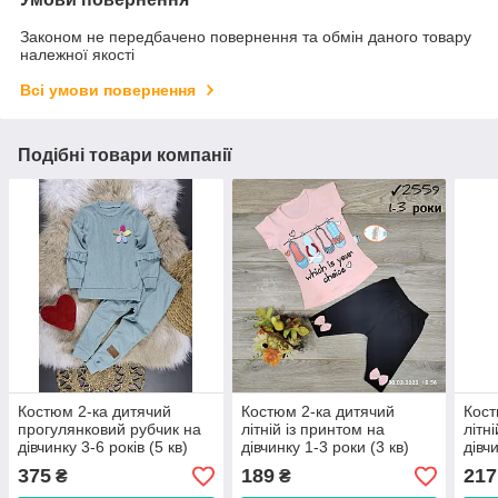
Законом не передбачено повернення та обмін даного товару
належної якості
Всі умови повернення
Подібні товари компанії
Костюм 2-ка дитячий
Костюм 2-ка дитячий
Кост
прогулянковий рубчик на
літній із принтом на
літн
дівчинку 3-6 років (5 кв)
дівчинку 1-3 роки (3 кв)
дівч
"FILI KIDS" недорогого від
"MANGO" недорого від
"FIL
375
189
217
₴
₴
прямого постачальника
прямого постачальника
прям