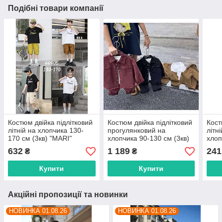
Подібні товари компанії
Костюм двійка підлітковий
Костюм двійка підлітковий
Кост
літній на хлопчика 130-
прогулянковий на
літн
170 см (3кв) "MARI"
хлопчика 90-130 см (3кв)
хлоп
недорого від прямого
"MARI" недорого від
"FIL
632
1 189
241
₴
₴
постачальника
прямого постачальника
прям
Купити
Купити
Акційні пропозиції та новинки
НОВИНКА 01.08.26
НОВИНКА 01.08.26