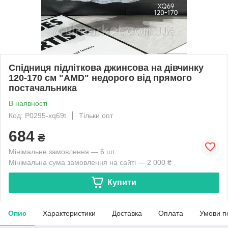
Спідниця підліткова джинсова на дівчинку
120-170 см "AMD" недорого від прямого
постачальника
В наявності
Код: P0295-xq69t
Тільки опт
684
₴
Мінімальне замовлення — 6 шт.
Мінімальна сума замовлення на сайті — 2 000 ₴
Купити
Опис
Характеристики
Доставка
Оплата
Умови п