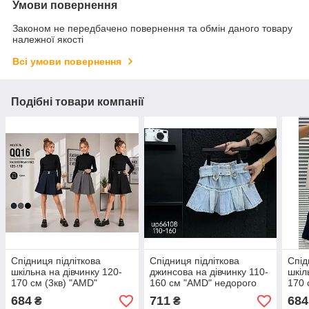
Умови повернення
Законом не передбачено повернення та обмін даного товару
належної якості
Всі умови повернення
Подібні товари компанії
Спідниця підліткова
Спідниця підліткова
Спід
шкільна на дівчинку 120-
джинсова на дівчинку 110-
шкіл
170 см (3кв) "AMD"
160 см "AMD" недорого
170 
недорого від прямого
від прямого
від 
684
711
684
₴
₴
постачальника
постачальника
пост