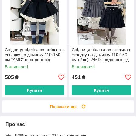
Спідниця підліткова шкільна в
Спідниця підліткова шкільна в
складку на дівчинку 110-150
складку на дівчинку 110-150
см "AMD" недорого від
см (2 кв) "AMD" недорого від
прямого постачальника
прямого постачальника
В наявності
В наявності
505
451
₴
₴
Купити
Купити
Показати ще
Про нас
92% позитивних з 214 відгуків за рік