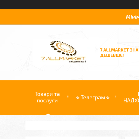
Міні
7 ALLMARKET ЗН
ДЕШЕВШЕ!
Товари та
🔹Телеграм🔹
послуги
НАДХ