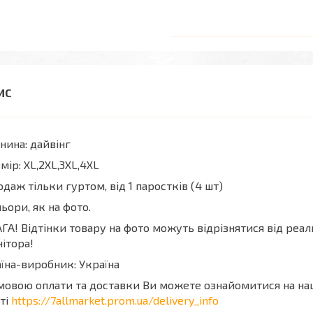
нина: дайвінг
мір: XL,2XL,3XL,4XL
даж тільки гуртом, від 1 паростків (4 шт)
ьори, як на фото.
ГА! Відтінки товару на фото можуть відрізнятися від реа
ітора!
їна-виробник: Україна
мовою оплати та доставки Ви можете ознайомитися на н
ті
https://7allmarket.prom.ua/delivery_info