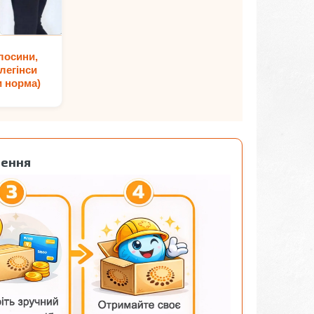
лосини,
легінси
и норма)
лення