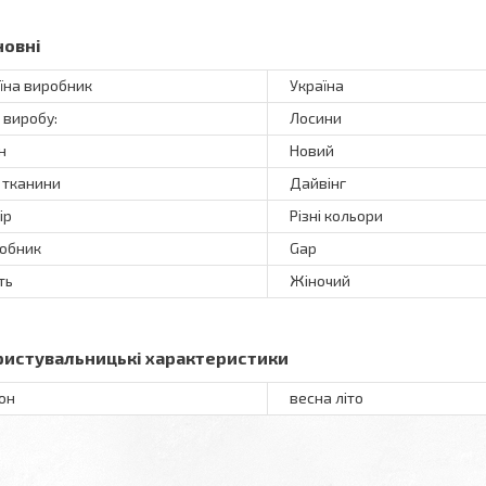
новні
їна виробник
Україна
 виробу:
Лосини
н
Новий
 тканини
Дайвінг
ір
Різні кольори
обник
Gap
ть
Жіночий
ристувальницькі характеристики
он
весна літо