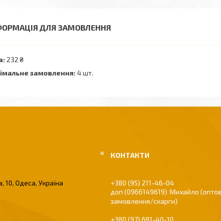
ФОРМАЦІЯ ДЛЯ ЗАМОВЛЕННЯ
а:
232 ₴
імальне замовлення:
4 шт.
, 10, Одеса, Україна
+380 (95) 211-46-04
0966149619
Михайло (оптов
замовлення/скарги)
+380 (97) 681-40-10