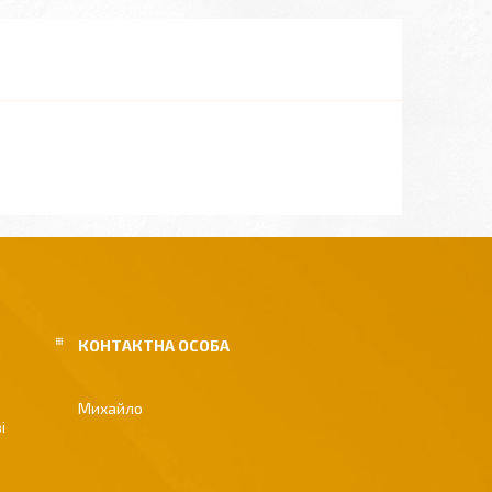
Михайло
і