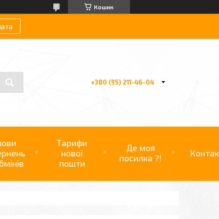
Кошик
лата
+380 (95) 211-46-04
мови
Тарифи
Де моя
ернень
нової
Контак
посилка ?!
бмінів
пошти