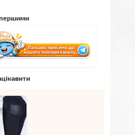
 першими
ацікавити