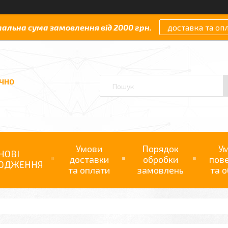
мальна сума замовлення від 2000 грн.
доставка та оп
АЧНО
Умови
Порядок
У
НОВІ
доставки
обробки
пов
ОДЖЕННЯ
та оплати
замовлень
та о