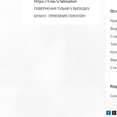
https://t.me/s7allmarket
ПОВЕРНЕННЯ ТІЛЬКИ У ВИПАДКУ
Ос
БРАКУ!
ПРИЄМНИХ ПОКУПОК!
Кра
Вид
Ста
Тип
Кол
Вир
Ста
Ко
Сез