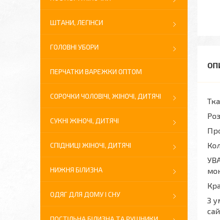
ШТАНИ, ЛЕГІНСИ
ГОЛОВНІ УБОРИ
ПЕРЧАТКИ ВАРЕЖКИ ОПТОМ
СОРОЧКИ ЧОЛОВІЧІ, ЖІНОЧІ, ДИТЯЧІ
Тка
Роз
СУКНІ ЖІНОЧІ, ДИТЯЧІ
Про
Кол
СПІДНИЦІ ЖІНОЧІ, ДИТЯЧІ
УВА
НИЖНЯ БІЛИЗНА
мон
Кра
ОДЯГ ДЛЯ ДОМУ І СНУ
З у
сай
ПОСТІЛЬНА БІЛИЗНА ТА РУШНИКИ