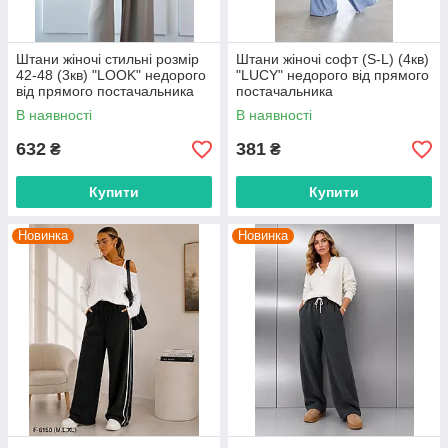
Штани жіночі стильні розмір
Штани жіночі софт (S-L) (4кв)
42-48 (3кв) "LOOK" недорого
"LUCY" недорого від прямого
від прямого постачальника
постачальника
В наявності
В наявності
632
381
₴
₴
Купити
Купити
Новинка
Новинка