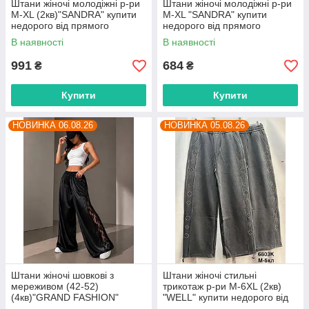
Штани жіночі молодіжні р-ри
Штани жіночі молодіжні р-ри
M-XL (2кв)"SANDRA" купити
M-XL "SANDRA" купити
недорого від прямого
недорого від прямого
постачальника
постачальника
В наявності
В наявності
991
684
₴
₴
Купити
Купити
НОВИНКА 06.08.26
НОВИНКА 05.08.26
Штани жіночі шовкові з
Штани жіночі стильні
мереживом (42-52)
трикотаж р-ри M-6XL (2кв)
(4кв)"GRAND FASHION"
"WELL" купити недорого від
недорого від прямого
прямого постачальника