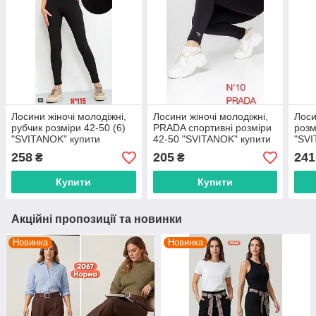
Лосини жіночі молодіжні,
Лосини жіночі молодіжні,
Лоси
рубчик розміри 42-50 (6)
PRADA спортивні розміри
розм
"SVITANOK" купити
42-50 "SVITANOK" купити
"SVI
недорого від прямого
недорого від прямого
недо
258
205
241
₴
₴
постачальника
постачальника
пост
Купити
Купити
Акційні пропозиції та новинки
Новинка
Новинка