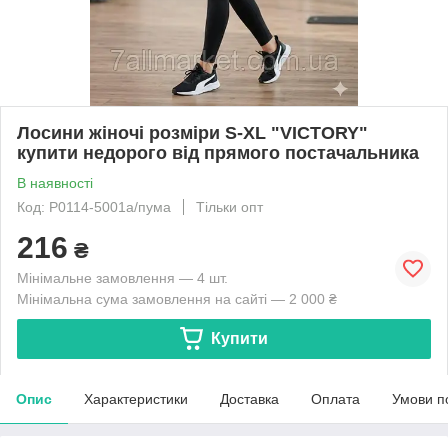
Лосини жіночі розміри S-XL "VICTORY"
купити недорого від прямого постачальника
В наявності
Код: P0114-5001a/пума
Тільки опт
216
₴
Мінімальне замовлення — 4 шт.
Мінімальна сума замовлення на сайті — 2 000 ₴
Купити
Опис
Характеристики
Доставка
Оплата
Умови п