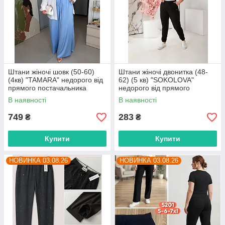
Штани жіночі шовк (50-60)
Штани жіночі двонитка (48-
(4кв) "TAMARA" недорого від
62) (5 кв) "SOKOLOVA"
прямого постачальника
недорого від прямого
постачальника
В наявності
В наявності
749
283
₴
₴
Купити
Купити
НОВИНКА 03.08.26
НОВИНКА 03.08.26