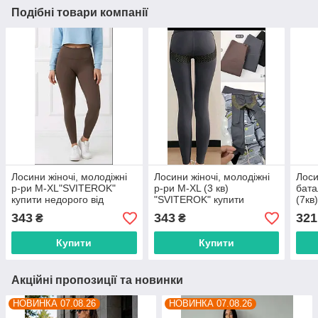
Подібні товари компанії
Лосини жіночі, молодіжні
Лосини жіночі, молодіжні
Лоси
р-ри M-XL"SVITEROK"
р-ри M-XL (3 кв)
бата
купити недорого від
"SVITEROK" купити
(7кв
прямого постачальника
недорого від прямого
прям
343
343
321
₴
₴
постачальника
Купити
Купити
Акційні пропозиції та новинки
НОВИНКА 07.08.26
НОВИНКА 07.08.26