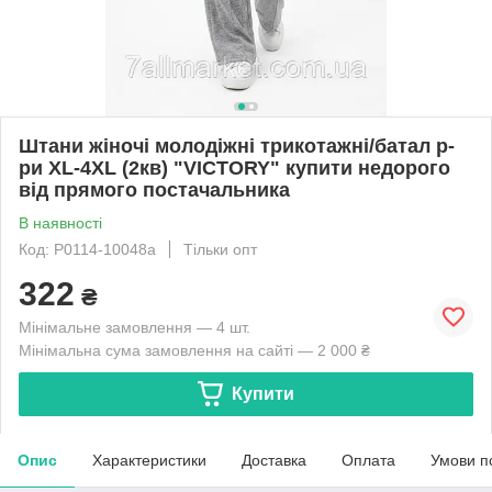
Штани жіночі молодіжні трикотажні/батал р-
ри XL-4XL (2кв) "VICTORY" купити недорого
від прямого постачальника
В наявності
Код: P0114-10048a
Тільки опт
322
₴
Мінімальне замовлення — 4 шт.
Мінімальна сума замовлення на сайті — 2 000 ₴
Купити
Опис
Характеристики
Доставка
Оплата
Умови п