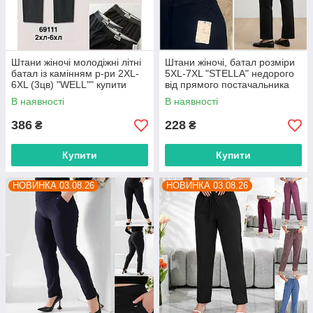
Штани жіночі молодіжні літні
Штани жіночі, батал розміри
батал із камінням р-ри 2XL-
5XL-7XL "STELLA" недорого
6XL (3цв) "WELL"" купити
від прямого постачальника
недорого від прямого
В наявності
В наявності
постачальника
386
228
₴
₴
Купити
Купити
НОВИНКА 03.08.26
НОВИНКА 03.08.26