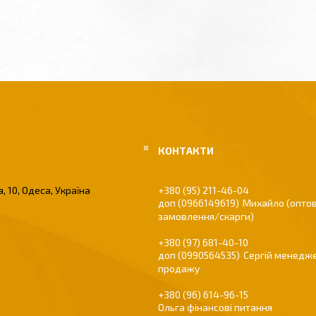
, 10, Одеса, Україна
+380 (95) 211-46-04
0966149619
Михайло (оптов
замовлення/скарги)
+380 (97) 681-40-10
0990564535
Сергій менедже
продажу
+380 (96) 614-96-15
Ольга фінансові питання