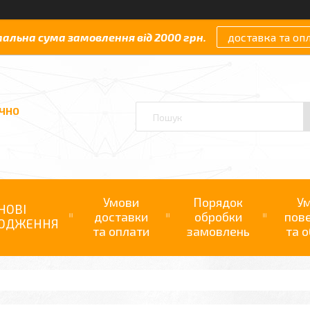
мальна сума замовлення від 2000 грн.
доставка та оп
АЧНО
Умови
Порядок
У
НОВІ
доставки
обробки
пов
ОДЖЕННЯ
та оплати
замовлень
та о