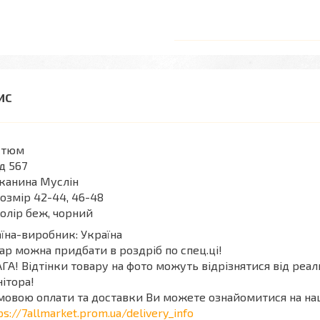
стюм
д 567
канина Муслін
озмір 42-44, 46-48
олір беж, чорний
їна-виробник: Україна
ар можна придбати в роздріб по спец.ці!
ГА! Відтінки товару на фото можуть відрізнятися від реа
ітора!
мовою оплати та доставки Ви можете ознайомитися на на
ps://7allmarket.prom.ua/delivery_info