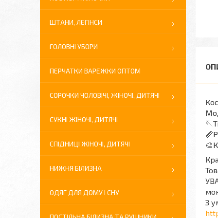
ШТАНИ, ЛЕГІНСИ
ГОЛОВНІ УБОРИ
ПЕРЧАТКИ ВАРЕЖКИ ОПТОМ
СОРОЧКИ ЧОЛОВІЧІ, ЖІНОЧІ, ДИТЯЧІ
Ко
Мо
СУКНІ ЖІНОЧІ, ДИТЯЧІ
🪡Т
📏Р
СПІДНИЦІ ЖІНОЧІ, ДИТЯЧІ
🎨К
Кра
НИЖНЯ БІЛИЗНА
Тов
УВА
мон
ОДЯГ ДЛЯ ДОМУ І СНУ
З у
htt
ПОСТІЛЬНА БІЛИЗНА ТА РУШНИКИ