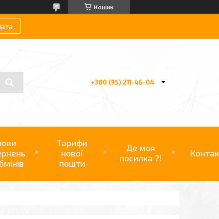
Кошик
лата
+380 (95) 211-46-04
мови
Тарифи
Де моя
ернень
нової
Контак
посилка ?!
бмінів
пошти