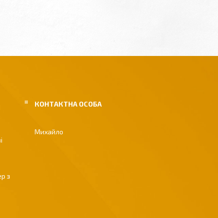
Михайло
і
р з