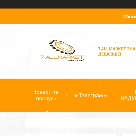
Міні
7 ALLMARKET ЗН
ДЕШЕВШЕ!
Товари та
🔹Телеграм🔹
послуги
НАДХ