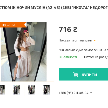
СТЮМ ЖІНОЧИЙ МУСЛІН (42-48) (2КВ) "NKOVAL" НЕДОРО
НОВИНКА
716 ₴
Показати оптові ціни
Мінімальна сума замовлення на с
В наявності
Оптом і в розд
КУПИТИ
+380 (95) 211-46-04