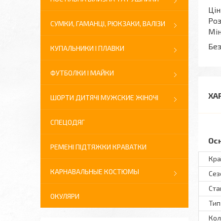
Цін
Роз
СУМКИ, ГАМАНЦІ, РЮКЗАКИ, ВАЛІЗИ
Мін
Без
КУПАЛЬНИКИ І ПЛАВКИ
ФУТБОЛКИ І МАЙКИ
ХА
ШОРТИ ДИТЯЧІ МУЖСКИЕ ЖІНОЧІ
СПЕЦОДЯГ
Ос
РЕМЕНІ ПІДТЯЖКИ КРАВАТКИ
Кра
КАРНАВАЛЬНЫЕ КОСТЮМЫ
Сез
Ста
ОКУЛЯРИ
Тип
Кол