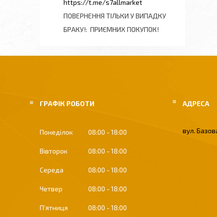
https://t.me/s7allmarket
ПОВЕРНЕННЯ ТІЛЬКИ У ВИПАДКУ
БРАКУ!
ПРИЄМНИХ ПОКУПОК!
ГРАФІК РОБОТИ
вул. Базова
Понеділок
08:00
18:00
Вівторок
08:00
18:00
Середа
08:00
18:00
Четвер
08:00
18:00
Пʼятниця
08:00
18:00