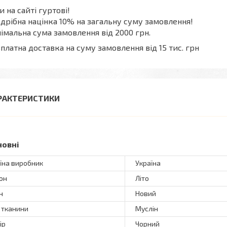
и на сайті гуртові!
дрібна націнка 10% на загальну суму замовлення!
імальна сума замовлення від 2000 грн.
платна доставка на суму замовлення від 15 тис. грн
РАКТЕРИСТИКИ
новні
їна виробник
Україна
он
Літо
н
Новий
 тканини
Муслін
ір
Чорний