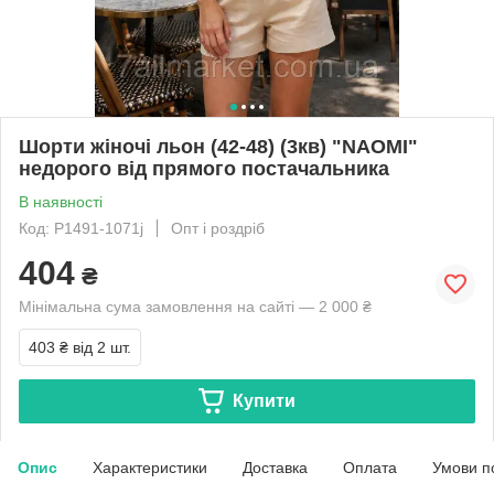
Шорти жіночі льон (42-48) (3кв) "NAOMI"
недорого від прямого постачальника
В наявності
Код: P1491-1071j
Опт і роздріб
404
₴
Мінімальна сума замовлення на сайті — 2 000 ₴
403 ₴
від 2 шт.
Купити
Опис
Характеристики
Доставка
Оплата
Умови п