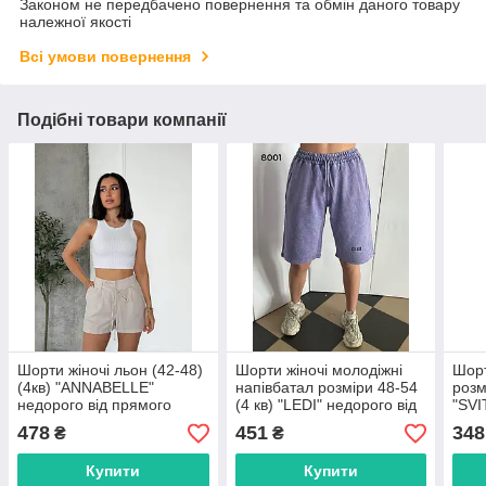
Законом не передбачено повернення та обмін даного товару
належної якості
Всі умови повернення
Подібні товари компанії
Шорти жіночі льон (42-48)
Шорти жіночі молодіжні
Шорт
(4кв) "ANNABELLE"
напівбатал розміри 48-54
розм
недорого від прямого
(4 кв) "LEDI" недорого від
"SVI
постачальника AP
прямого постачальника
прям
478
451
348
₴
₴
Купити
Купити