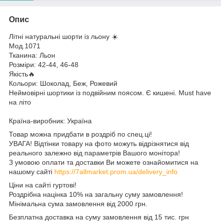
Опис
Літні натуральні шорти із льону ☀️
Мод.1071
Тканина: Льон
Розміри: 42-44, 46-48
Якість🔥
Кольори: Шоколад, Беж, Рожевий
Неймовірні шортики із подвійним поясом. Є кишені. Must have
на літо
Країна-виробник: Україна
Товар можна придбати в роздріб по спец.ці!
УВАГА! Відтінки товару на фото можуть відрізнятися від
реального залежно від параметрів Вашого монітора!
З умовою оплати та доставки Ви можете ознайомитися на
нашому сайті
https://7allmarket.prom.ua/delivery_info
Ціни на сайті гуртові!
Роздрібна націнка 10% на загальну суму замовлення!
Мінімальна сума замовлення від 2000 грн.
Безплатна доставка на суму замовлення від 15 тис. грн