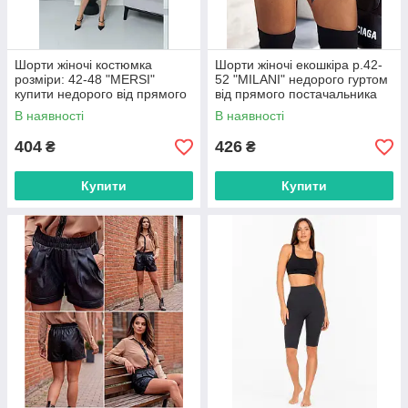
Шорти жіночі костюмка
Шорти жіночі екошкіра р.42-
розміри: 42-48 "MERSI"
52 "MILANI" недорого гуртом
купити недорого від прямого
від прямого постачальника
постачальника
В наявності
В наявності
404
426
₴
₴
Купити
Купити