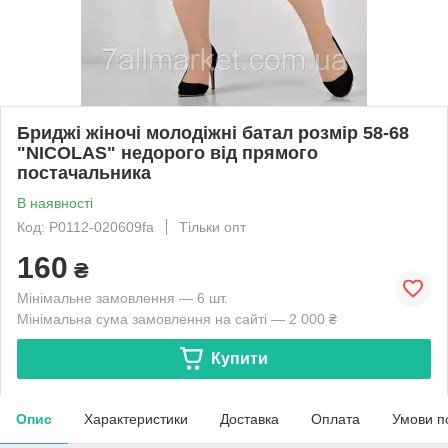
Бриджі жіночі молодіжні батал розмір 58-68
"NICOLAS" недорого від прямого
постачальника
В наявності
Код: P0112-020609fa
Тільки опт
160
₴
Мінімальне замовлення — 6 шт.
Мінімальна сума замовлення на сайті — 2 000 ₴
Купити
Опис
Характеристики
Доставка
Оплата
Умови п