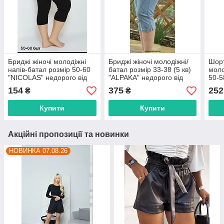
Бриджі жіночі молодіжні
Бриджі жіночі молодіжні/
Шорт
напів-батал розмір 50-60
батал розмір 33-38 (5 кв)
моло
"NICOLAS" недорого від
"ALPAKA" недорого від
50-5
прямого постачальника
прямого постачальника
недо
154
375
252
₴
₴
пост
Купити
Купити
Акційні пропозиції та новинки
НОВИНКА 07.08.26