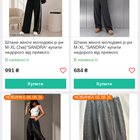
Штани жіночі молодіжні р-ри
Штани жіночі молодіжні р-ри
M-XL (2кв)"SANDRA" купити
M-XL "SANDRA" купити
недорого від прямого
недорого від прямого
постачальника
постачальника
В наявності
В наявності
991
684
₴
₴
Купити
Купити
НОВИНКА 06.08.26
НОВИНКА 05.08.26