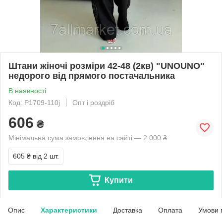
Штани жіночі розміри 42-48 (2кв) "UNOUNO"
недорого від прямого постачальника
В наявності
Код: P1709-110j
Опт і роздріб
606
₴
Мінімальна сума замовлення на сайті — 2 000 ₴
605 ₴
від 2 шт.
Купити
Опис
Характеристики
Доставка
Оплата
Умови 