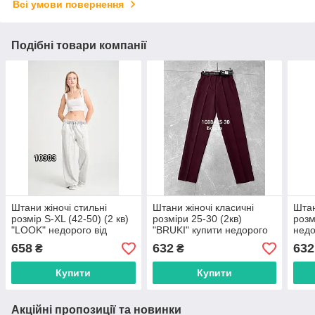
Всі умови повернення
Подібні товари компанії
Штани жіночі стильні
Штани жіночі класичні
Штан
розмір S-XL (42-50) (2 кв)
розміри 25-30 (2кв)
розм
"LOOK" недорого від
"BRUKI" купити недорого
недо
прямого постачальника
від прямого
пост
658
632
632
₴
₴
постачальника
Купити
Купити
Акційні пропозиції та новинки