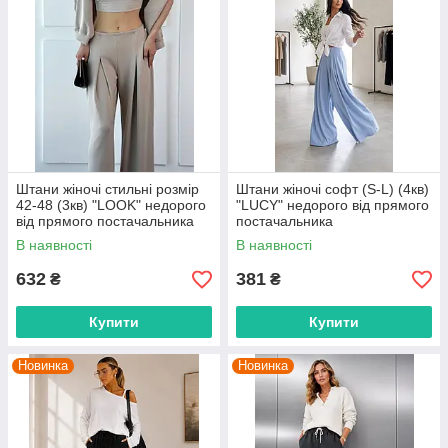
Штани жіночі стильні розмір
Штани жіночі софт (S-L) (4кв)
42-48 (3кв) "LOOK" недорого
"LUCY" недорого від прямого
від прямого постачальника
постачальника
В наявності
В наявності
632
381
₴
₴
Купити
Купити
Новинка
Новинка