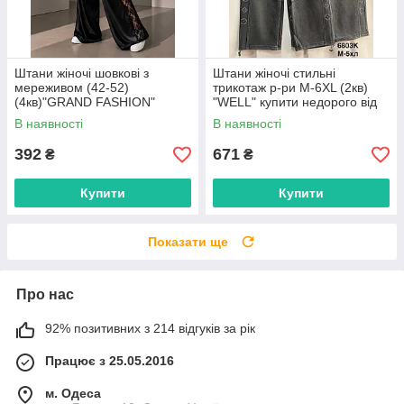
Штани жіночі шовкові з
Штани жіночі стильні
мереживом (42-52)
трикотаж р-ри M-6XL (2кв)
(4кв)"GRAND FASHION"
"WELL" купити недорого від
недорого від прямого
прямого постачальника
В наявності
В наявності
постачальника
392
671
₴
₴
Купити
Купити
Показати ще
Про нас
92% позитивних з 214 відгуків за рік
Працює з 25.05.2016
м. Одеса