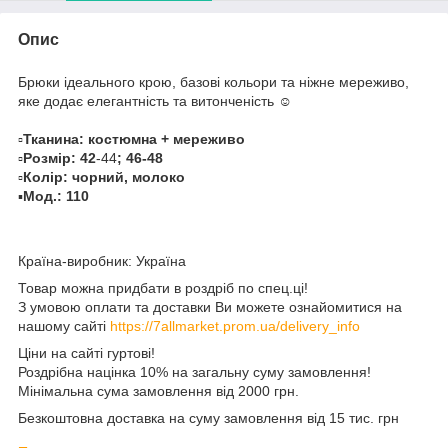
Опис
Брюки ідеального крою, базові кольори та ніжне мереживо,
яке додає елегантність та витонченість ☺️
▫️
Тканина: костюмна + мереживо
▫️
Розмір: 42
-44
; 46-48
▫️
Колір: чорний, молоко
▪️
Мод.: 110
Країна-виробник: Україна
Товар можна придбати в роздріб по спец.ці!
З умовою оплати та доставки Ви можете ознайомитися на
нашому сайті
https://7allmarket.prom.ua/delivery_info
Ціни на сайті гуртові!
Роздрібна націнка 10% на загальну суму замовлення!
Мінімальна сума замовлення від 2000 грн.
Безкоштовна доставка на суму замовлення від 15 тис. грн