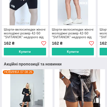
Шорти-велосипедки жіночі
Шорти-велосипедки жіночі
Шорт
молодіжні розмір 42-50
молодіжні розмір 42-50
моло
"SVITANOK" недорого від
"SVITANOK" недорого від
"SVI
прямого постачальника
прямого постачальника
прям
162
162
162
₴
₴
Купити
Купити
Акційні пропозиції та новинки
НОВИНКА 07.08.26