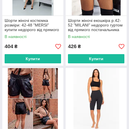
Шорти жіночі костюмка
Шорти жіночі екошкіра р.42-
розміри: 42-48 "MERSI"
52 "MILANI" недорого гуртом
купити недорого від прямого
від прямого постачальника
постачальника
В наявності
В наявності
404
426
₴
₴
Купити
Купити