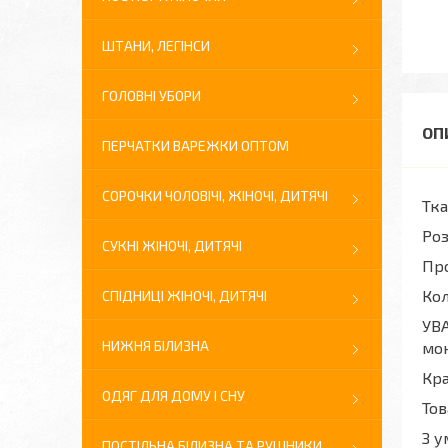
ШТАНИ, ЛЕГІНСИ
ГОЛОВНІ УБОРИ
ПЕРЧАТКИ ВАРЕЖКИ ОПТОМ
СОРОЧКИ ЧОЛОВІЧІ, ЖІНОЧІ, ДИТЯЧІ
Тк
Ро
СУКНІ ЖІНОЧІ, ДИТЯЧІ
Про
Кол
СПІДНИЦІ ЖІНОЧІ, ДИТЯЧІ
УВА
НИЖНЯ БІЛИЗНА
мон
Кра
ОДЯГ ДЛЯ ДОМУ І СНУ
Тов
З у
ПОСТІЛЬНА БІЛИЗНА ТА РУШНИКИ