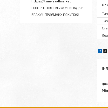
https://t.me/s7allmarket
Ос
ПОВЕРНЕННЯ ТІЛЬКИ У ВИПАДКУ
Тип
БРАКУ!
ПРИЄМНИХ ПОКУПОК!
Тип
Ста
Кол
ІН
Цін
Мін