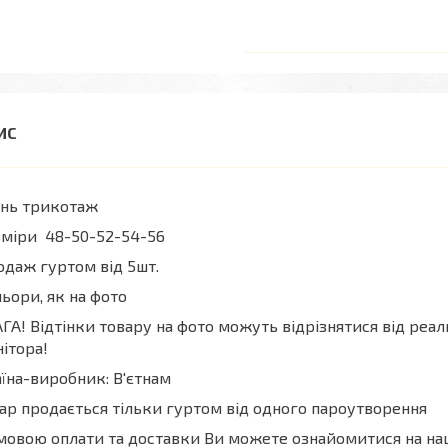
ань трикотаж
зміри 48-50-52-54-56
даж гуртом від 5шт.
ьори, як на фото
ГА! Відтінки товару на фото можуть відрізнятися від реа
ітора!
їна-виробник: В'єтнам
ар продається тільки гуртом від одного пароутворення
мовою оплати та доставки Ви можете ознайомитися на н