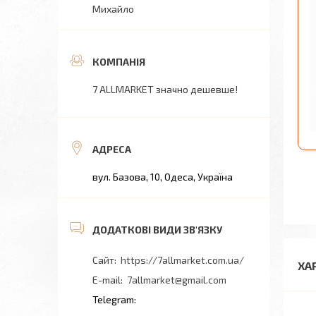
Михайло
7 ALLMARKET значно дешевше!
вул. Базова, 10, Одеса, Україна
https://7allmarket.com.ua/
ХА
7allmarket@gmail.com