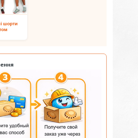
і шорти
том
лення