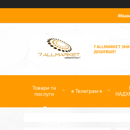
Міні
7 ALLMARKET ЗН
ДЕШЕВШЕ!
Товари та
🔹Телеграм🔹
послуги
НАДХ