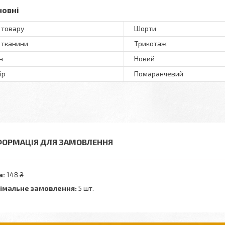
новні
 товару
Шорти
 тканини
Трикотаж
н
Новий
ір
Помаранчевий
ФОРМАЦІЯ ДЛЯ ЗАМОВЛЕННЯ
а:
148 ₴
імальне замовлення:
5 шт.