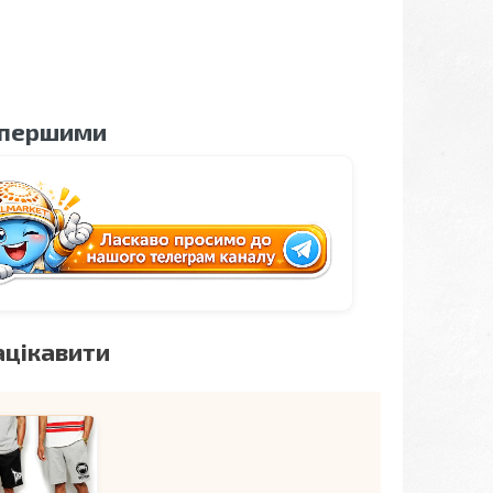
 першими
ацікавити