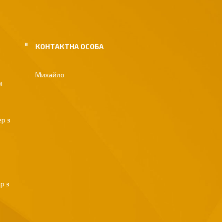
Михайло
і
р з
р з