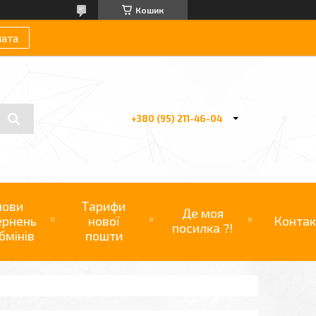
Кошик
лата
+380 (95) 211-46-04
мови
Тарифи
Де моя
ернень
нової
Контак
посилка ?!
бмінів
пошти