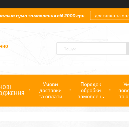
мальна сума замовлення від 2000 грн.
доставка та оп
АЧНО
Умови
Порядок
У
НОВІ
доставки
обробки
пов
ОДЖЕННЯ
та оплати
замовлень
та о