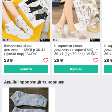
Шкарпетки жіночі
Шкарпетки жіночі
Шкар
демісезонні MIQI р 36-41
демісезонні короткі MIQI р
демі
(1уп/30 пар) "AURA"
36-41 (1уп/30 пар) "AURA"
36-4
купити гуртом в Одесі на 7
купити гуртом в Одесі на 7
купи
28
28
28
₴
₴
км
км
км
Купити
Купити
Акційні пропозиції та новинки