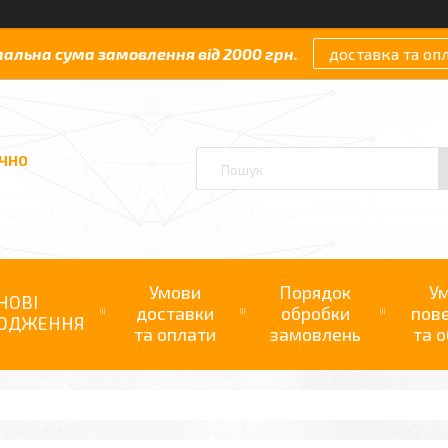
мальна сума замовлення від 2000 грн.
доставка та оп
АЧНО
Умови
Порядок
У
НОВІ
доставки
обробки
пов
ОДЖЕННЯ
та оплати
замовлень
та о