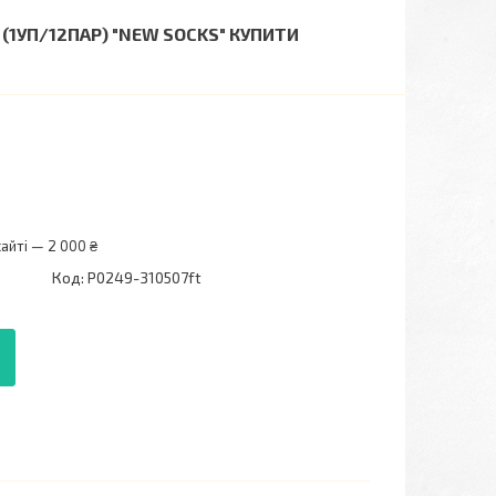
 (1УП/12ПАР) "NEW SOCKS" КУПИТИ
айті — 2 000 ₴
Код:
P0249-310507ft