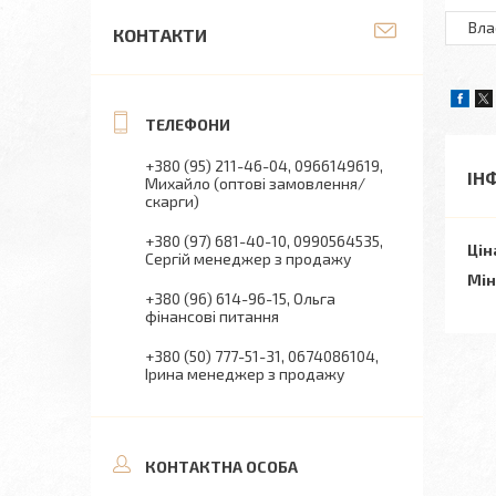
Вла
КОНТАКТИ
+380 (95) 211-46-04
0966149619
ІН
Михайло (оптові замовлення/
скарги)
+380 (97) 681-40-10
0990564535
Цін
Сергій менеджер з продажу
Мін
+380 (96) 614-96-15
Ольга
фінансові питання
+380 (50) 777-51-31
0674086104
Ірина менеджер з продажу