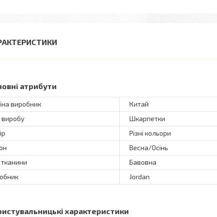
РАКТЕРИСТИКИ
новні атрибути
їна виробник
Китай
 виробу
Шкарпетки
ір
Різні кольори
он
Весна/Осінь
 тканини
Бавовна
обник
Jordan
ристувальницькі характеристики