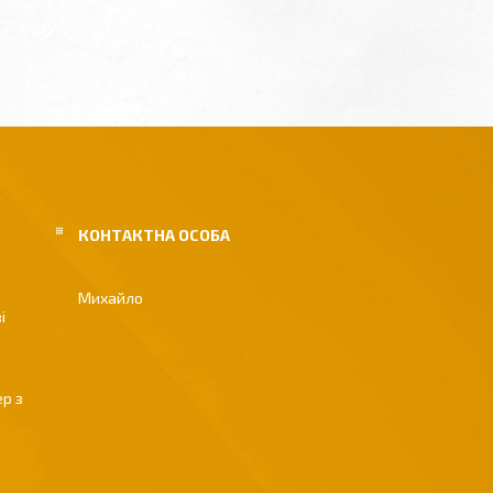
Михайло
і
р з