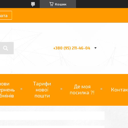
Кошик
лата
+380 (95) 211-46-04
мови
Тарифи
Де моя
ернень
нової
Контак
посилка ?!
бмінів
пошти