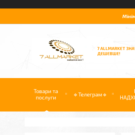
Міні
7 ALLMARKET ЗН
ДЕШЕВШЕ!
Товари та
🔹Телеграм🔹
послуги
НАДХ