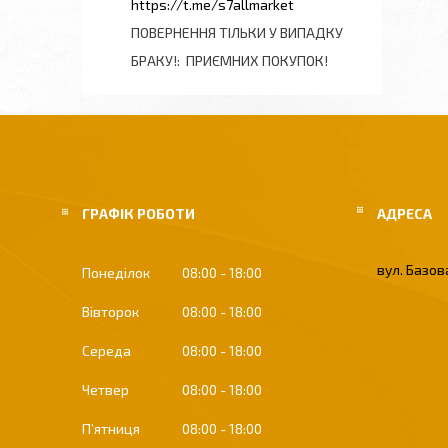
https://t.me/s7allmarket
ПОВЕРНЕННЯ ТІЛЬКИ У ВИПАДКУ
БРАКУ!
ПРИЄМНИХ ПОКУПОК!
ГРАФІК РОБОТИ
вул. Базова
Понеділок
08:00
18:00
Вівторок
08:00
18:00
Середа
08:00
18:00
Четвер
08:00
18:00
Пʼятниця
08:00
18:00