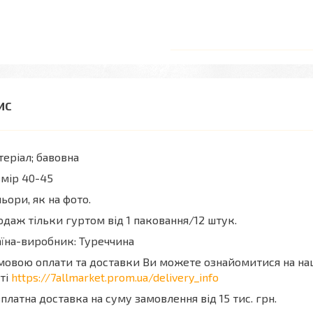
еріал; бавовна
мір 40-45
ьори, як на фото.
даж тільки гуртом від 1 паковання/12 штук.
їна-виробник: Туреччина
мовою оплати та доставки Ви можете ознайомитися на н
ті
https://7allmarket.prom.ua/delivery_info
платна доставка на суму замовлення від 15 тис. грн.