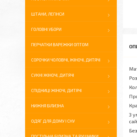
ШТАНИ, ЛЕГІНСИ
ГОЛОВНІ УБОРИ
ПЕРЧАТКИ ВАРЕЖКИ ОПТОМ
СОРОЧКИ ЧОЛОВІЧІ, ЖІНОЧІ, ДИТЯЧІ
Мат
СУКНІ ЖІНОЧІ, ДИТЯЧІ
Роз
Кол
СПІДНИЦІ ЖІНОЧІ, ДИТЯЧІ
Про
Кра
НИЖНЯ БІЛИЗНА
З у
ОДЯГ ДЛЯ ДОМУ І СНУ
сай
Без
ПОСТІЛЬНА БІЛИЗНА ТА РУШНИКИ