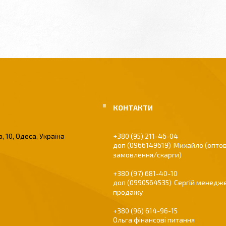
, 10, Одеса, Україна
+380 (95) 211-46-04
0966149619
Михайло (оптов
замовлення/скарги)
+380 (97) 681-40-10
0990564535
Сергій менедже
продажу
+380 (96) 614-96-15
Ольга фінансові питання