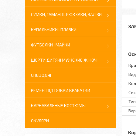
СУМКИ, ГАМАНЦІ, РЮКЗАКИ, ВАЛІЗИ
ХА
КУПАЛЬНИКИ І ПЛАВКИ
ФУТБОЛКИ І МАЙКИ
Ос
ШОРТИ ДИТЯЧІ МУЖСКИЕ ЖІНОЧІ
Кра
Вид
СПЕЦОДЯГ
Кол
РЕМЕНІ ПІДТЯЖКИ КРАВАТКИ
Сез
Тип
КАРНАВАЛЬНЫЕ КОСТЮМЫ
Вир
ОКУЛЯРИ
Ко