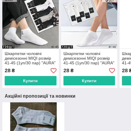
Шкарпетки чоловічі
Шкарпетки чоловічі
Шкар
демісезонні MIQI розмір
демісезонні MIQI розмір
демі
41-45 (1уп/30 пар) "AURA"
41-45 (1уп/30 пар) "AURA"
41-4
купити гуртом в Одесі на 7
купити гуртом в Одесі на 7
купи
28
28
28
₴
₴
км
км
км
Купити
Купити
Акційні пропозиції та новинки