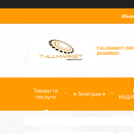
Міні
7 ALLMARKET ЗН
ДЕШЕВШЕ!
Товари та
🔹Телеграм🔹
послуги
НАДХ