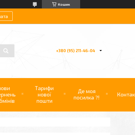
Кошик
лата
+380 (95) 211-46-04
мови
Тарифи
Де моя
ернень
нової
Контак
посилка ?!
бмінів
пошти