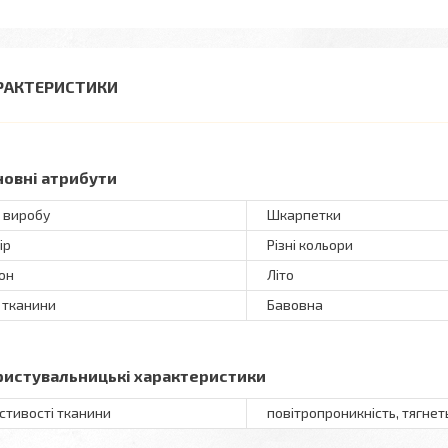
РАКТЕРИСТИКИ
новні атрибути
 виробу
Шкарпетки
ір
Різні кольори
он
Літо
 тканини
Бавовна
ристувальницькі характеристики
стивості тканини
повітропроникність, тягнет