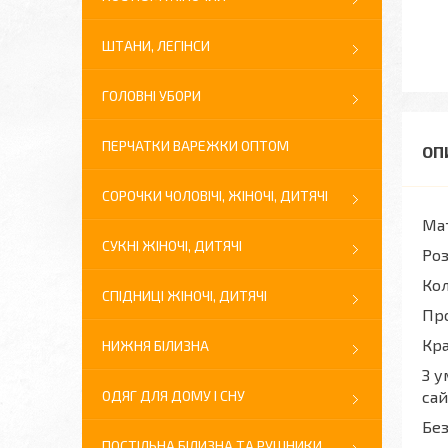
ШТАНИ, ЛЕГІНСИ
ГОЛОВНІ УБОРИ
ПЕРЧАТКИ ВАРЕЖКИ ОПТОМ
СОРОЧКИ ЧОЛОВІЧІ, ЖІНОЧІ, ДИТЯЧІ
Мат
СУКНІ ЖІНОЧІ, ДИТЯЧІ
Роз
Кол
СПІДНИЦІ ЖІНОЧІ, ДИТЯЧІ
Про
Кра
НИЖНЯ БІЛИЗНА
З у
ОДЯГ ДЛЯ ДОМУ І СНУ
сай
Без
ПОСТІЛЬНА БІЛИЗНА ТА РУШНИКИ