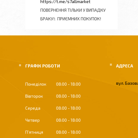
https://t.me/s7allmarket
ПОВЕРНЕННЯ ТІЛЬКИ У ВИПАДКУ
БРАКУ!
ПРИЄМНИХ ПОКУПОК!
ГРАФІК РОБОТИ
вул. Базова
Понеділок
08:00
18:00
Вівторок
08:00
18:00
Середа
08:00
18:00
Четвер
08:00
18:00
Пʼятниця
08:00
18:00