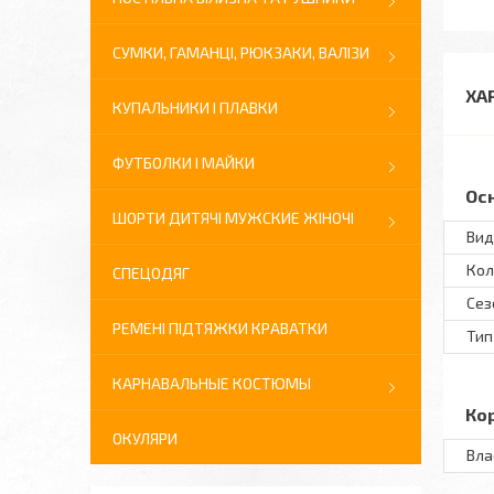
СУМКИ, ГАМАНЦІ, РЮКЗАКИ, ВАЛІЗИ
ХА
КУПАЛЬНИКИ І ПЛАВКИ
ФУТБОЛКИ І МАЙКИ
Ос
ШОРТИ ДИТЯЧІ МУЖСКИЕ ЖІНОЧІ
Вид
Кол
СПЕЦОДЯГ
Сез
РЕМЕНІ ПІДТЯЖКИ КРАВАТКИ
Тип
КАРНАВАЛЬНЫЕ КОСТЮМЫ
Ко
ОКУЛЯРИ
Вла