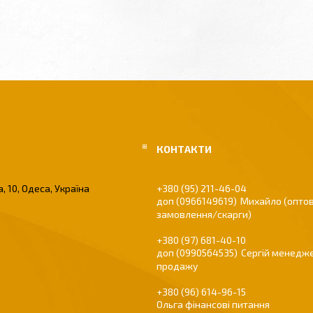
, 10, Одеса, Україна
+380 (95) 211-46-04
0966149619
Михайло (оптов
замовлення/скарги)
+380 (97) 681-40-10
0990564535
Сергій менедже
продажу
+380 (96) 614-96-15
Ольга фінансові питання