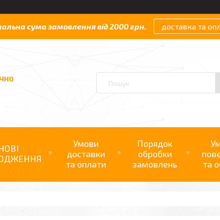
мальна сума замовлення від 2000 грн.
доставка та оп
АЧНО
Умови
Порядок
У
НОВІ
доставки
обробки
пов
ОДЖЕННЯ
та оплати
замовлень
та о