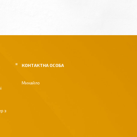
Михайло
і
р з