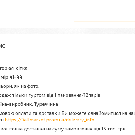
еріал сітка
мір 41-44
ьори, як на фото.
даж тільки гуртом від 1 паковання/12парів
їна-виробник: Туреччина
мовою оплати та доставки Ви можете ознайомитися на н
ті
https://7allmarket.prom.ua/delivery_info
коштовна доставка на суму замовлення від 15 тис. грн.