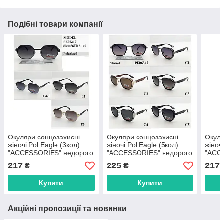
Подібні товари компанії
Окуляри сонцезахисні
Окуляри сонцезахисні
Окул
жіночі Pol.Eagle (3кол)
жіночі Pol.Eagle (5кол)
жіно
"ACCESSORIES" недорого
"ACCESSORIES" недорого
"AC
від прямого
від прямого
від 
217
225
217
₴
₴
постачальника
постачальника
пост
Купити
Купити
Акційні пропозиції та новинки