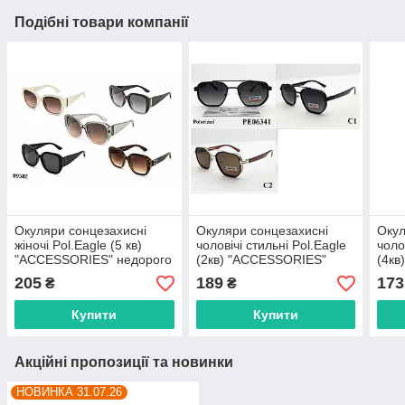
Подібні товари компанії
Окуляри сонцезахисні
Окуляри сонцезахисні
Окул
жіночі Pol.Eagle (5 кв)
чоловічі стильні Pol.Eagle
чоло
"ACCESSORIES" недорого
(2кв) "ACCESSORIES"
(4кв
від прямого
недорого від прямого
недо
205
189
173
₴
₴
постачальника
постачальника
пост
Купити
Купити
Акційні пропозиції та новинки
НОВИНКА 31.07.26