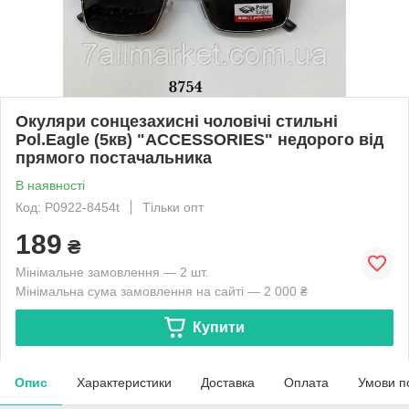
Окуляри сонцезахисні чоловічі стильні
Pol.Eagle (5кв) "ACCESSORIES" недорого від
прямого постачальника
В наявності
Код: P0922-8454t
Тільки опт
189
₴
Мінімальне замовлення — 2 шт.
Мінімальна сума замовлення на сайті — 2 000 ₴
Купити
Опис
Характеристики
Доставка
Оплата
Умови п