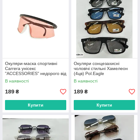
Окуляри-маска спортивні
Окуляри сонцезахисні
Carrera унісекс
чоловічі стильні Хамелеон
"ACCESSORIES" недорого від
(4цв) Pol.Eagle
прямого постачальника
"ACCESSORIES" недорого від
В наявності
В наявності
прямого постачальника
189
189
₴
₴
Купити
Купити