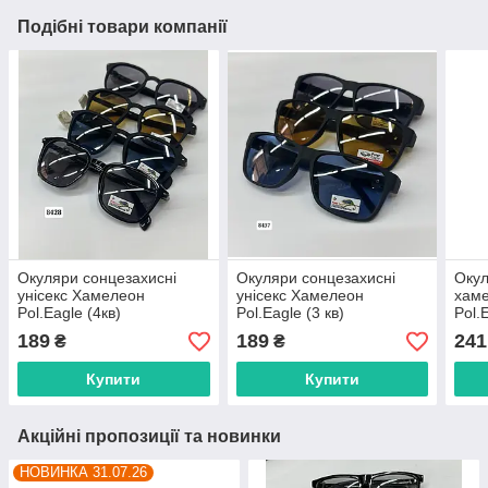
Подібні товари компанії
Окуляри сонцезахисні
Окуляри сонцезахисні
Окул
унісекс Хамелеон
унісекс Хамелеон
хаме
Pol.Eagle (4кв)
Pol.Eagle (3 кв)
Pol.
"ACCESSORIES" недорого
"ACCESSORIES" недорого
"AC
189
189
241
₴
₴
від прямого
від прямого
від 
постачальника
постачальника
пост
Купити
Купити
Акційні пропозиції та новинки
НОВИНКА 31.07.26