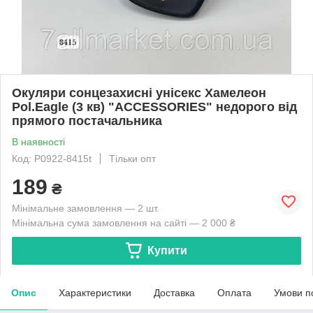
Окуляри сонцезахисні унісекс Хамелеон
Pol.Eagle (3 кв) "ACCESSORIES" недорого від
прямого постачальника
В наявності
Код: P0922-8415t
Тільки опт
189
₴
Мінімальне замовлення — 2 шт.
Мінімальна сума замовлення на сайті — 2 000 ₴
Купити
Опис
Характеристики
Доставка
Оплата
Умови п