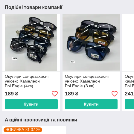
Подібні товари компанії
Окуляри сонцезахисні
Окуляри сонцезахисні
Окул
унісекс Хамелеон
унісекс Хамелеон
хаме
Pol.Eagle (4кв)
Pol.Eagle (3 кв)
Pol.
"ACCESSORIES" недорого
"ACCESSORIES" недорого
"AC
189
189
241
₴
₴
від прямого
від прямого
від 
постачальника
постачальника
пост
Купити
Купити
Акційні пропозиції та новинки
НОВИНКА 31.07.26