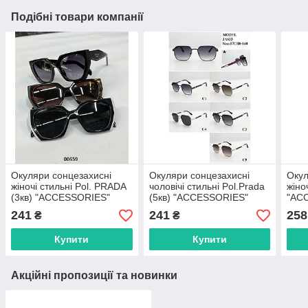
Подібні товари компанії
Окуляри сонцезахисні
Окуляри сонцезахисні
Окул
жіночі стильні Pol. PRADA
чоловічі стильні Pol.Prada
жіно
(3кв) "ACCESSORIES"
(5кв) "ACCESSORIES"
"AC
недорого від прямого
недорого від прямого
від 
241
241
258
₴
₴
постачальника
постачальника
пост
Купити
Купити
Акційні пропозиції та новинки