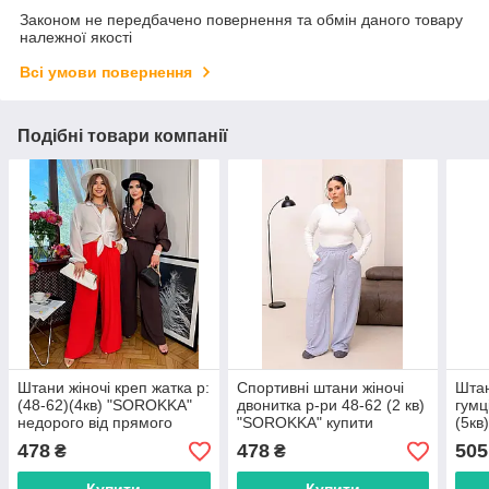
Законом не передбачено повернення та обмін даного товару
належної якості
Всі умови повернення
Подібні товари компанії
Штани жіночі креп жатка р:
Спортивні штани жіночі
Штан
(48-62)(4кв) "SOROKKA"
двонитка р-ри 48-62 (2 кв)
гумц
недорого від прямого
"SOROKKA" купити
(5кв
постачальника
недорого від прямого
недо
478
478
505
₴
₴
постачальника
пост