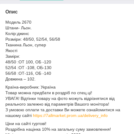
Опис
Модель 2670
Штани- Льон.
Колір:джинс
Розміри: 48/50, 52/54, 56/58
Тканина Льон, супер
Якості
Заміри:
48/50 :ОТ 100, ОБ -120
52/54 :ОТ -108, ОБ-130
56/58 :ОТ-116, ОБ -140
Довжина – 102.
Країна-виробник: Україна
Товар можна придбати в роздріб по спец.ці!
УВАГА! Відтінки товару на фото можуть відрізнятися від
реального залежно від параметрів Вашого монітора!
З умовою оплати та доставки Ви можете ознайомитися на
нашому сайті
https://7allmarket.prom.ua/delivery_info
Ціни на сайті гуртові!
Роздрібна націнка 10% на загальну суму замовлення!