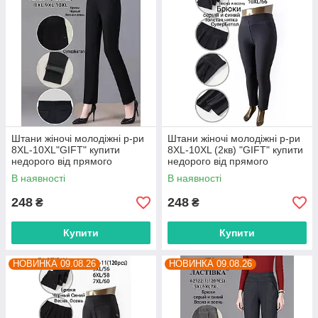
Штани жіночі молодіжні р-ри
Штани жіночі молодіжні р-ри
8XL-10XL"GIFT" купити
8XL-10XL (2кв) "GIFT" купити
недорого від прямого
недорого від прямого
постачальника
постачальника
В наявності
В наявності
248
248
₴
₴
Купити
Купити
НОВИНКА 09.08.26
НОВИНКА 09.08.26