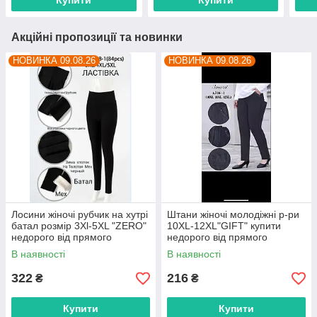
Купити
Купити
Акційні пропозиції та новинки
НОВИНКА 09.08.26
НОВИНКА 09.08.26
Лосини жіночі рубчик на хутрі
Штани жіночі молодіжні р-ри
батал розмір 3Xl-5XL "ZERO"
10XL-12XL"GIFT" купити
недорого від прямого
недорого від прямого
постачальника
постачальника
В наявності
В наявності
322
216
₴
₴
Купити
Купити