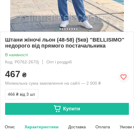
Штани жіночі льон (48-58) (5кв) "BELLISIMO"
недорого від прямого постачальника
В наявності
Код: P0762-2670j
Опт і роздріб
467
₴
Мінімальна сума замовлення на сайті — 2 000 ₴
466 ₴
від 3 шт.
Купити
Опис
Характеристики
Доставка
Оплата
Умови 