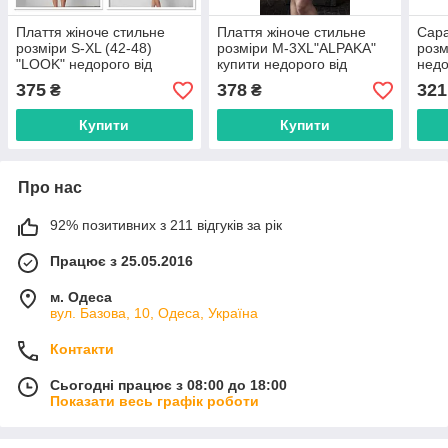
Плаття жіноче стильне
Плаття жіноче стильне
Сара
розміри S-XL (42-48)
розміри M-3XL"ALPAKA"
розм
"LOOK" недорого від
купити недорого від
недо
прямого постачальника
прямого постачальника
пост
375
378
321
₴
₴
Купити
Купити
Про нас
92% позитивних з 211 відгуків за рік
Працює з 25.05.2016
м. Одеса
вул. Базова, 10, Одеса, Україна
Контакти
Сьогодні працює з 08:00 до 18:00
Показати весь графік роботи