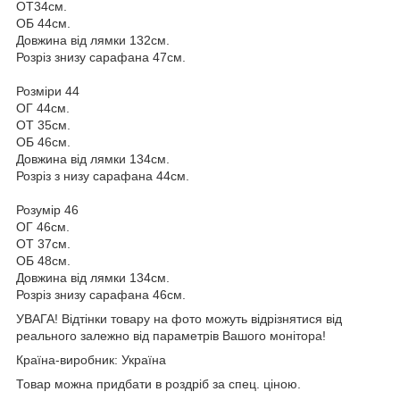
ОТ34см.
ОБ 44см.
Довжина від лямки 132см.
Розріз знизу сарафана 47см.
Розміри 44
ОГ 44см.
ОТ 35см.
ОБ 46см.
Довжина від лямки 134см.
Розріз з низу сарафана 44см.
Розумір 46
ОГ 46см.
ОТ 37см.
ОБ 48см.
Довжина від лямки 134см.
Розріз знизу сарафана 46см.
УВАГА! Відтінки товару на фото можуть відрізнятися від
реального залежно від параметрів Вашого монітора!
Країна-виробник: Україна
Товар можна придбати в роздріб за спец. ціною.