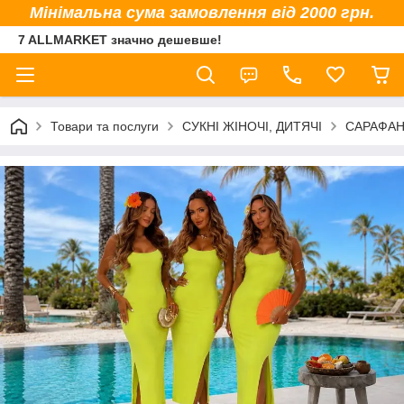
Мінімальна сума замовлення від 2000 грн.
7 ALLMARKET значно дешевше!
Товари та послуги
СУКНІ ЖІНОЧІ, ДИТЯЧІ
САРАФАН