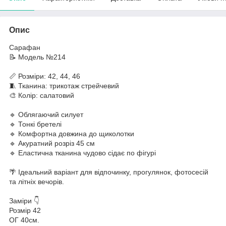
Опис
Сарафан
📝 Модель №214
📏 Розміри: 42, 44, 46
🧵 Тканина: трикотаж стрейчевий
🎨 Колір: салатовий
🔹 Облягаючий силует
🔹 Тонкі бретелі
🔹 Комфортна довжина до щиколотки
🔹 Акуратний розріз 45 см
🔹 Еластична тканина чудово сідає по фігурі
🌴 Ідеальний варіант для відпочинку, прогулянок, фотосесій
та літніх вечорів.
Заміри 👇
Розмір 42
ОГ 40см.