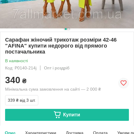
Сарафан жіночий трикотаж розміри 42-46
"AFINA" купити недорого від прямого
постачальника
В наявності
Код: P0140-214j
Опт і роздріб
340
₴
Мінімальна сума замовлення на сайті — 2 000 ₴
339 ₴
від 3 шт.
Купити
Опис
Характеристики
Доставка
Оплата
Умови п