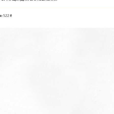
а:
522 ₴