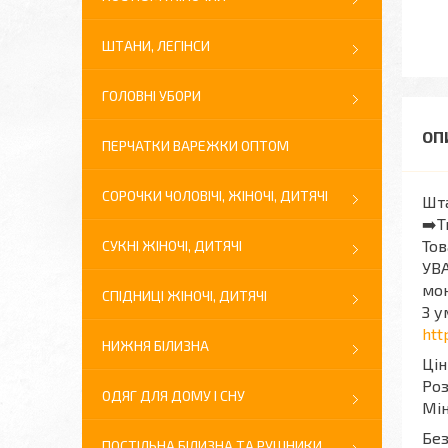
ШТАНИ, ЛЕГІНСИ
ГОЛОВНІ УБОРИ
ПЕРЧАТКИ ВАРЕЖКИ ОПТОМ
СОРОЧКИ ЧОЛОВІЧІ, ЖІНОЧІ, ДИТЯЧІ
Шта
➡️Т
Тов
СУКНІ ЖІНОЧІ, ДИТЯЧІ
УВА
мон
СПІДНИЦІ ЖІНОЧІ, ДИТЯЧІ
З у
htt
НИЖНЯ БІЛИЗНА
Цін
Роз
ОДЯГ ДЛЯ ДОМУ І СНУ
Мін
Без
ПОСТІЛЬНА БІЛИЗНА ТА РУШНИКИ