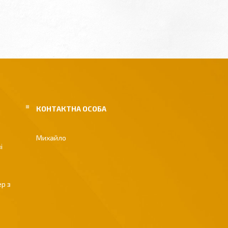
Михайло
і
р з