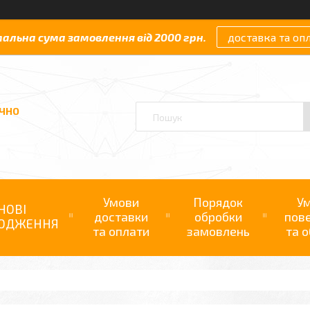
мальна сума замовлення від 2000 грн.
доставка та оп
АЧНО
Умови
Порядок
У
НОВІ
доставки
обробки
пов
ОДЖЕННЯ
та оплати
замовлень
та о