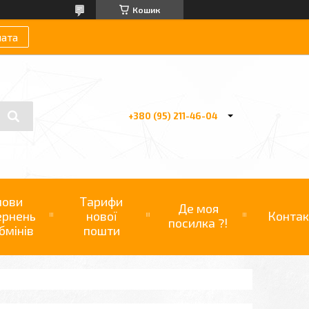
Кошик
лата
+380 (95) 211-46-04
мови
Тарифи
Де моя
ернень
нової
Контак
посилка ?!
бмінів
пошти