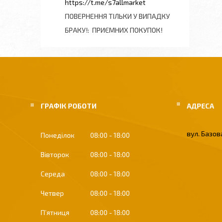
https://t.me/s7allmarket
ПОВЕРНЕННЯ ТІЛЬКИ У ВИПАДКУ
БРАКУ!
ПРИЄМНИХ ПОКУПОК!
ГРАФІК РОБОТИ
вул. Базова
Понеділок
08:00
18:00
Вівторок
08:00
18:00
Середа
08:00
18:00
Четвер
08:00
18:00
Пʼятниця
08:00
18:00