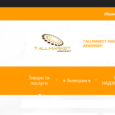
Міні
7 ALLMARKET ЗН
ДЕШЕВШЕ!
Товари та
🔹Телеграм🔹
послуги
НАДХ