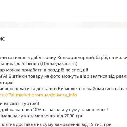
ни сатинові з дабл шовку Кольори: чорний, барбі, св моло
канина: дабл шовк (Преміум якість)
ар можна придбати в роздріб по спец.ці!
ГА! Відтінки товару на фото можуть відрізнятися від реа
ітора!
мовою оплати та доставки Ви можете ознайомитися на на
ps://7allmarket.prom.ua/delivery_info
и на сайті гуртові!
дрібна націнка 10% на загальну суму замовлення!
імальна сума замовлення від 2000 грн.
платна доставка на суму замовлення від 15 тис. грн