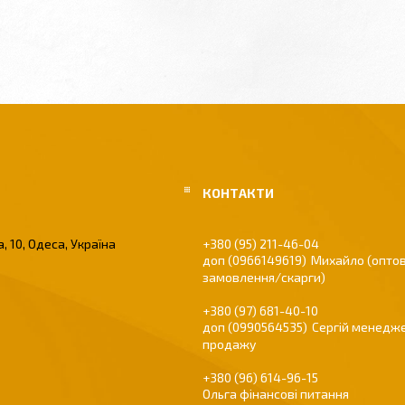
, 10, Одеса, Україна
+380 (95) 211-46-04
0966149619
Михайло (оптов
замовлення/скарги)
+380 (97) 681-40-10
0990564535
Сергій менедже
продажу
+380 (96) 614-96-15
Ольга фінансові питання