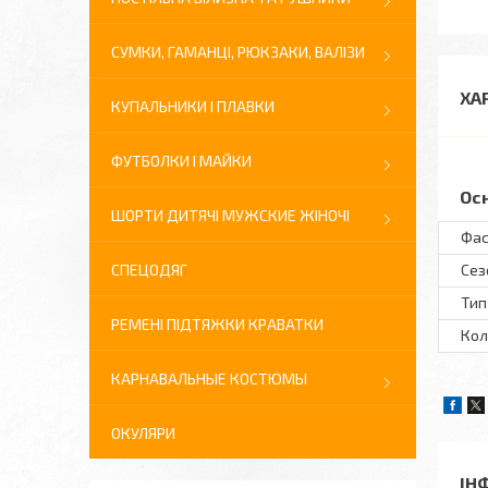
СУМКИ, ГАМАНЦІ, РЮКЗАКИ, ВАЛІЗИ
ХА
КУПАЛЬНИКИ І ПЛАВКИ
ФУТБОЛКИ І МАЙКИ
Ос
ШОРТИ ДИТЯЧІ МУЖСКИЕ ЖІНОЧІ
Фас
СПЕЦОДЯГ
Сез
Тип
РЕМЕНІ ПІДТЯЖКИ КРАВАТКИ
Кол
КАРНАВАЛЬНЫЕ КОСТЮМЫ
ОКУЛЯРИ
ІН