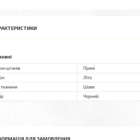
РАКТЕРИСТИКИ
новні
он штанів
Прямі
он
Літо
 тканини
Шовк
ір
Чорний
ФОРМАЦІЯ ДЛЯ ЗАМОВЛЕННЯ