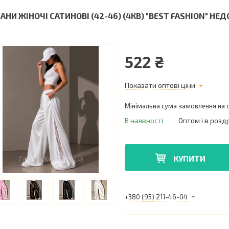
АНИ ЖІНОЧІ САТИНОВІ (42-46) (4КВ) "BEST FASHION" Н
522 ₴
Показати оптові ціни
Мінімальна сума замовлення на с
В наявності
Оптом і в розд
КУПИТИ
+380 (95) 211-46-04