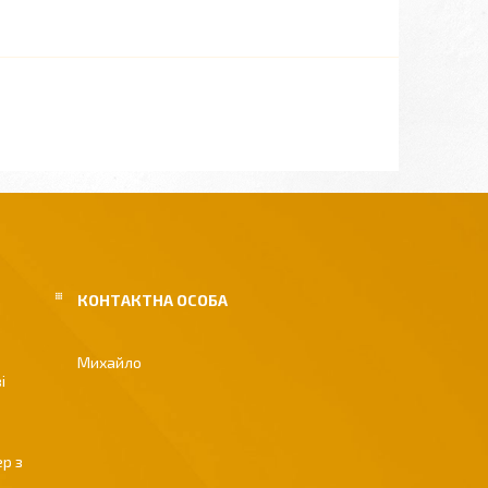
Михайло
і
р з