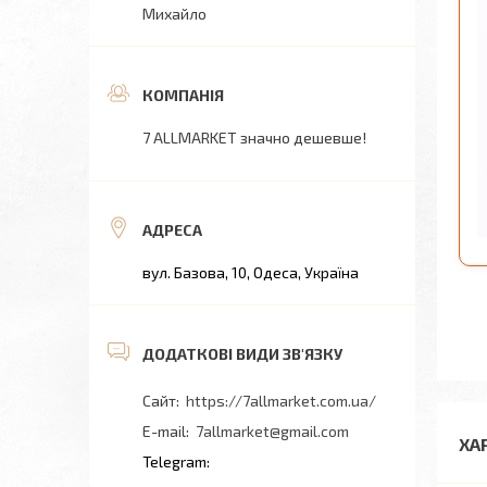
Михайло
7 ALLMARKET значно дешевше!
вул. Базова, 10, Одеса, Україна
https://7allmarket.com.ua/
7allmarket@gmail.com
ХА