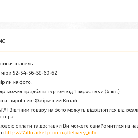
нина: штапель
міри 52-54-56-58-60-62
ір як на фото.
ар можна придбати гуртом від 1 паростівки (6 шт.)
їна-виробник: Фабричний Китай
ГА! Відтінки товару на фото можуть відрізнятися від реа
ітора!
мовою оплати та доставки Ви можете ознайомитися на н
ті
https://7allmarket.prom.ua/delivery_info