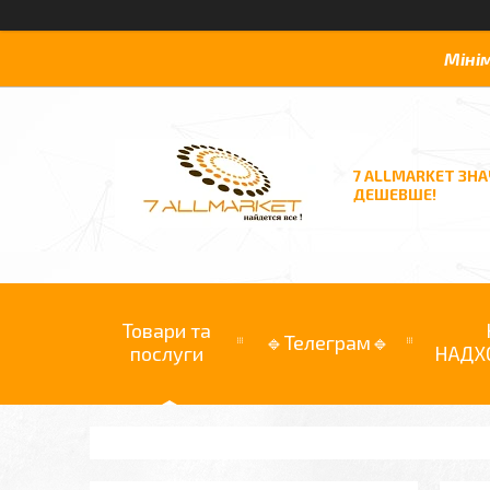
Міні
7 ALLMARKET ЗН
ДЕШЕВШЕ!
Товари та
🔹Телеграм🔹
послуги
НАДХ