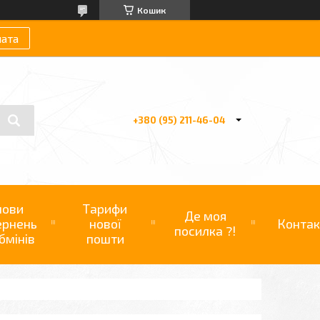
Кошик
лата
+380 (95) 211-46-04
мови
Тарифи
Де моя
ернень
нової
Контак
посилка ?!
бмінів
пошти