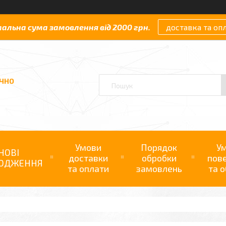
мальна сума замовлення від 2000 грн.
доставка та оп
АЧНО
Умови
Порядок
У
НОВІ
доставки
обробки
пов
ОДЖЕННЯ
та оплати
замовлень
та о