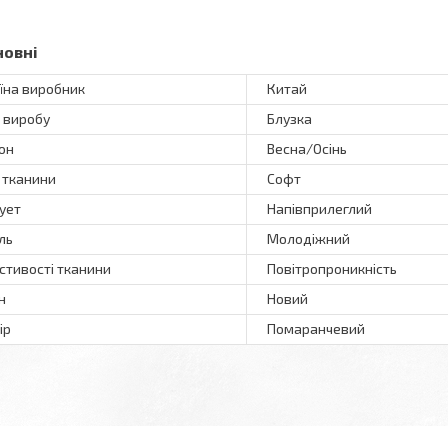
новні
їна виробник
Китай
 виробу
Блузка
он
Весна/Осінь
 тканини
Софт
ует
Напівприлеглий
ль
Молодіжний
стивості тканини
Повітропроникність
н
Новий
ір
Помаранчевий