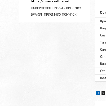
https://t.me/s7allmarket
ПОВЕРНЕННЯ ТІЛЬКИ У ВИПАДКУ
Ос
БРАКУ!
ПРИЄМНИХ ПОКУПОК!
Кра
Вид
Сез
Тип
Сил
Сти
Вла
Ста
Кол