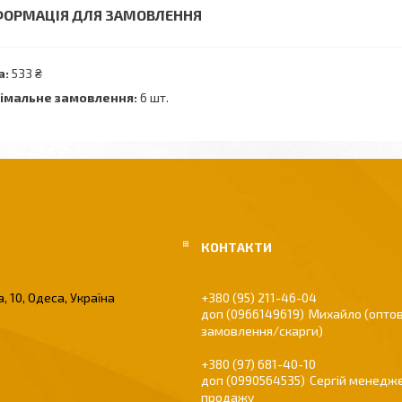
ФОРМАЦІЯ ДЛЯ ЗАМОВЛЕННЯ
а:
533 ₴
імальне замовлення:
6 шт.
, 10, Одеса, Україна
+380 (95) 211-46-04
0966149619
Михайло (оптов
замовлення/скарги)
+380 (97) 681-40-10
0990564535
Сергій менедже
продажу