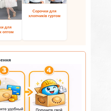
Сорочки для
хлопчиків гуртом
ки для
к оптом
лення