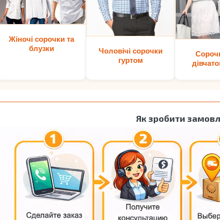
Жіночі сорочки та
блузки
Чоловічі сорочки
Сороч
гуртом
дівчато
Як зробити замов