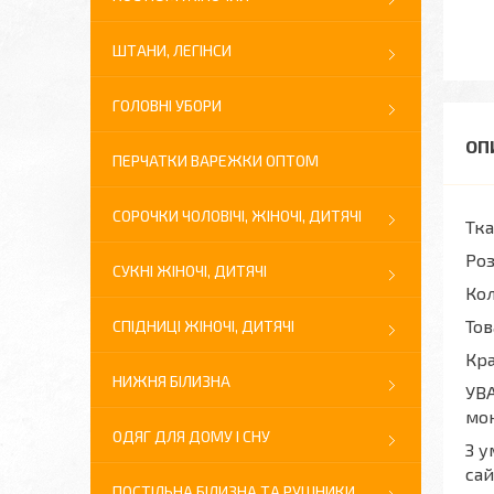
ШТАНИ, ЛЕГІНСИ
ГОЛОВНІ УБОРИ
ПЕРЧАТКИ ВАРЕЖКИ ОПТОМ
СОРОЧКИ ЧОЛОВІЧІ, ЖІНОЧІ, ДИТЯЧІ
Тка
Роз
СУКНІ ЖІНОЧІ, ДИТЯЧІ
Кол
Тов
СПІДНИЦІ ЖІНОЧІ, ДИТЯЧІ
Кра
НИЖНЯ БІЛИЗНА
УВА
мон
ОДЯГ ДЛЯ ДОМУ І СНУ
З у
сай
ПОСТІЛЬНА БІЛИЗНА ТА РУШНИКИ