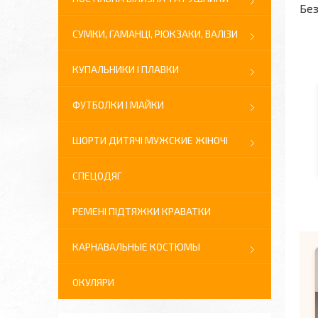
Без
СУМКИ, ГАМАНЦІ, РЮКЗАКИ, ВАЛІЗИ
КУПАЛЬНИКИ І ПЛАВКИ
ФУТБОЛКИ І МАЙКИ
ШОРТИ ДИТЯЧІ МУЖСКИЕ ЖІНОЧІ
СПЕЦОДЯГ
РЕМЕНІ ПІДТЯЖКИ КРАВАТКИ
КАРНАВАЛЬНЫЕ КОСТЮМЫ
ОКУЛЯРИ