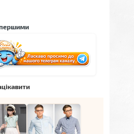
 першими
ацікавити