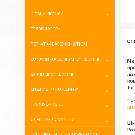
ШТАНИ, ЛЕГІНСИ
ГОЛОВНІ УБОРИ
ПЕРЧАТКИ ВАРЕЖКИ ОПТОМ
СОРОЧКИ ЧОЛОВІЧІ, ЖІНОЧІ, ДИТЯЧІ
Мо
при
літ
СУКНІ ЖІНОЧІ, ДИТЯЧІ
кор
Тов
СПІДНИЦІ ЖІНОЧІ, ДИТЯЧІ
З у
НИЖНЯ БІЛИЗНА
htt
ОДЯГ ДЛЯ ДОМУ І СНУ
Цін
Роз
ПОСТІЛЬНА БІЛИЗНА ТА РУШНИКИ