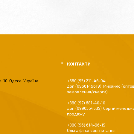
, 10, Одеса, Україна
+380 (95) 211-46-04
0966149619
Михайло (оптов
замовлення/скарги)
+380 (97) 681-40-10
0990564535
Сергій менедже
продажу
+380 (96) 614-96-15
Ольга фінансові питання