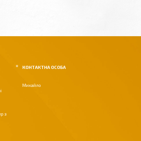
Михайло
і
р з