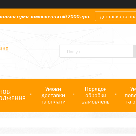
мальна сума замовлення від 2000 грн.
доставка та оп
АЧНО
Умови
Порядок
У
НОВІ
доставки
обробки
пов
ОДЖЕННЯ
та оплати
замовлень
та о