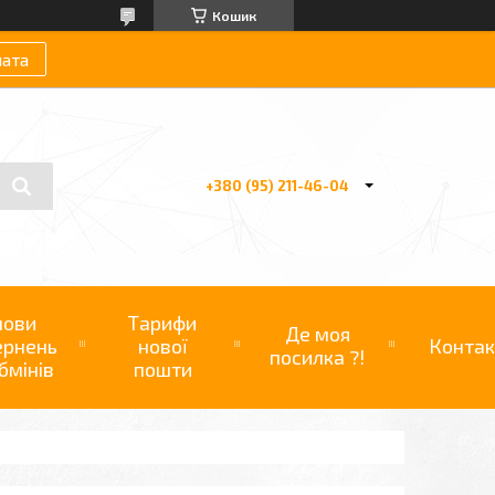
Кошик
лата
+380 (95) 211-46-04
мови
Тарифи
Де моя
ернень
нової
Контак
посилка ?!
бмінів
пошти