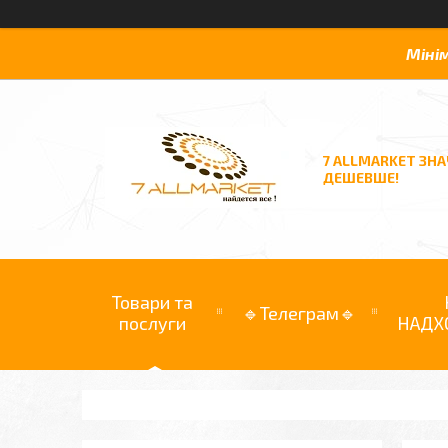
Міні
7 ALLMARKET ЗН
ДЕШЕВШЕ!
Товари та
🔹Телеграм🔹
послуги
НАДХ