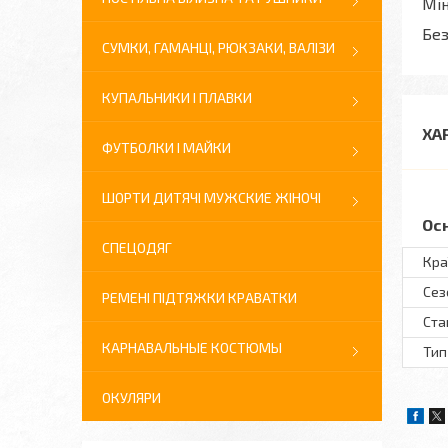
Мін
Без
СУМКИ, ГАМАНЦІ, РЮКЗАКИ, ВАЛІЗИ
КУПАЛЬНИКИ І ПЛАВКИ
ХА
ФУТБОЛКИ І МАЙКИ
ШОРТИ ДИТЯЧІ МУЖСКИЕ ЖІНОЧІ
Ос
СПЕЦОДЯГ
Кра
Сез
РЕМЕНІ ПІДТЯЖКИ КРАВАТКИ
Ста
КАРНАВАЛЬНЫЕ КОСТЮМЫ
Тип
ОКУЛЯРИ