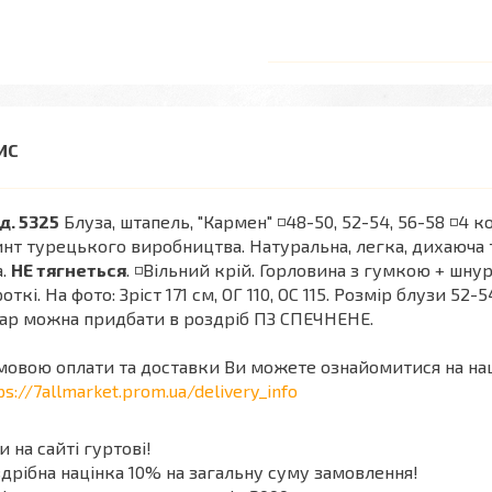
д. 5325
Блуза, штапель, "Кармен" ◽️48-50, 52-54, 56-58 ◽️4 
нт турецького виробництва. Натуральна, легка, дихаюча 
а.
НЕ тягнеться
. ◽️Вільний крій. Горловина з гумкою + шну
откі. На фото: Зріст 171 см, ОГ 110, ОС 115. Розмір блузи 52-5
ар можна придбати в роздріб ПЗ СПЕЧНЕНЕ.
мовою оплати та доставки Ви можете ознайомитися на на
ps://7allmarket.prom.ua/delivery_info
и на сайті гуртові!
дрібна націнка 10% на загальну суму замовлення!