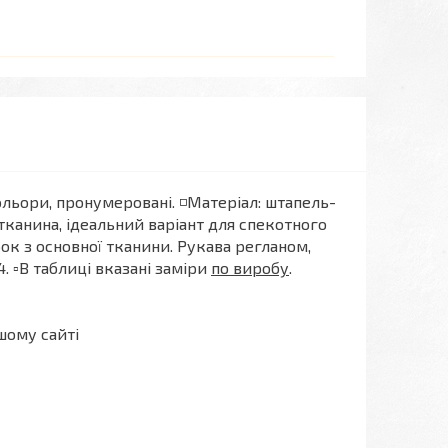
кольори, пронумеровані. ◽️Матеріал: штапель-
тканина, ідеальний варіант для спекотного
рок з основної тканини. Рукава регланом,
4. ▫️В таблиці вказані заміри
по виробу
.
шому сайті