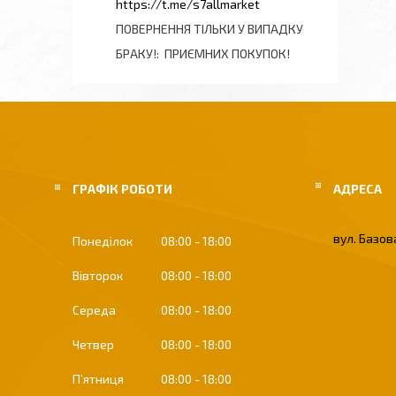
https://t.me/s7allmarket
ПОВЕРНЕННЯ ТІЛЬКИ У ВИПАДКУ
БРАКУ!
ПРИЄМНИХ ПОКУПОК!
ГРАФІК РОБОТИ
вул. Базова
Понеділок
08:00
18:00
Вівторок
08:00
18:00
Середа
08:00
18:00
Четвер
08:00
18:00
Пʼятниця
08:00
18:00