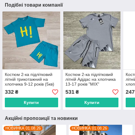
Подібні товари компанії
Костюм 2-ка підлітковий
Костюм 2-ка підлітковий
Кост
літній трикотажний на
літній Адідас на хлопчика
літн
хлопчика 9-12 років (5кв)
13-17 років "MIX"
хлоп
"HARIZMA" недорого від
недорого від прямого
"HAR
332
531
247
₴
₴
прямого постачальника
постачальника
прям
Купити
Купити
Акційні пропозиції та новинки
НОВИНКА 01.08.26
НОВИНКА 01.08.26