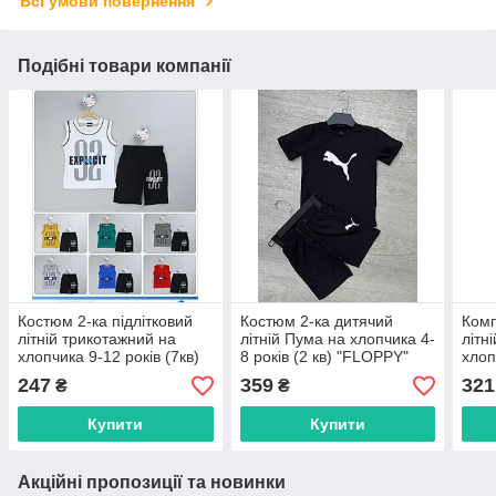
Всі умови повернення
Подібні товари компанії
Костюм 2-ка підлітковий
Костюм 2-ка дитячий
Комп
літній трикотажний на
літній Пума на хлопчика 4-
літн
хлопчика 9-12 років (7кв)
8 років (2 кв) "FLOPPY"
хлоп
"HARIZMA" недорого від
купити недорого від
"HAR
247
359
321
₴
₴
прямого постачальника
прямого постачальника
прям
Купити
Купити
Акційні пропозиції та новинки