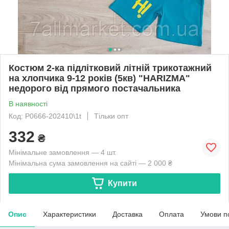
Костюм 2-ка підлітковий літній трикотажний
на хлопчика 9-12 років (5кв) "HARIZMA"
недорого від прямого постачальника
В наявності
Код: P0666-202410\1t
Тільки опт
332
₴
Мінімальне замовлення — 4 шт.
Мінімальна сума замовлення на сайті — 2 000 ₴
Купити
Опис
Характеристики
Доставка
Оплата
Умови п