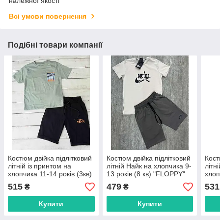
належної якості
Всі умови повернення
Подібні товари компанії
Костюм двійка підлітковий
Костюм двійка підлітковий
Кост
літній із принтом на
літній Найк на хлопчика 9-
літн
хлопчика 11-14 років (3кв)
13 років (8 кв) "FLOPPY"
хлоп
"JUNIOR" недорого від
недорого від прямого
"FLO
515
479
531
₴
₴
прямого постачальника
постачальника
прям
Купити
Купити