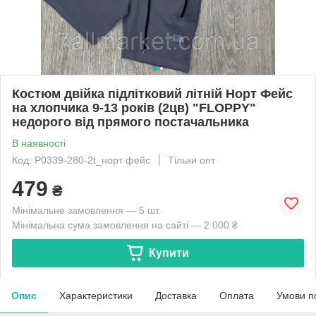
Костюм двійка підлітковий літній Норт Фейс
на хлопчика 9-13 років (2цв) "FLOPPY"
недорого від прямого постачальника
В наявності
Код: P0339-280-2t_норт фейс
Тільки опт
479
₴
Мінімальне замовлення — 5 шт.
Мінімальна сума замовлення на сайті — 2 000 ₴
Купити
Опис
Характеристики
Доставка
Оплата
Умови п