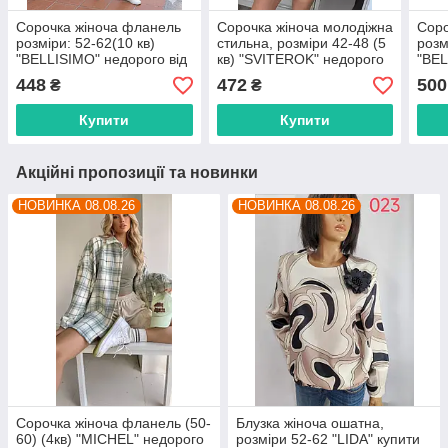
Сорочка жіноча фланель
Сорочка жіноча молодіжна
Соро
розміри: 52-62(10 кв)
стильна, розміри 42-48 (5
розм
"BELLISIMO" недорого від
кв) "SVITEROK" недорого
"BEL
прямого постачальника
від прямого
прям
448
472
500
₴
₴
постачальника
Купити
Купити
Акційні пропозиції та новинки
НОВИНКА 08.08.26
НОВИНКА 08.08.26
Сорочка жіноча фланель (50-
Блузка жіноча ошатна,
60) (4кв) "MICHEL" недорого
розміри 52-62 "LIDA" купити