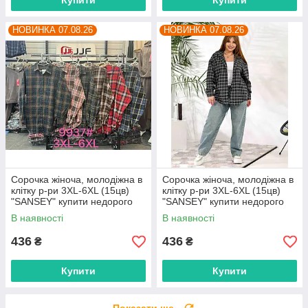
Купити
Купити
НОВИНКА 07.08.26
НОВИНКА 07.08.26
Сорочка жіноча, молодіжна в
Сорочка жіноча, молодіжна в
клітку р-ри 3XL-6XL (15цв)
клітку р-ри 3XL-6XL (15цв)
"SANSEY" купити недорого
"SANSEY" купити недорого
від прямого постачальника
від прямого постачальника
В наявності
В наявності
436
436
₴
₴
Купити
Купити