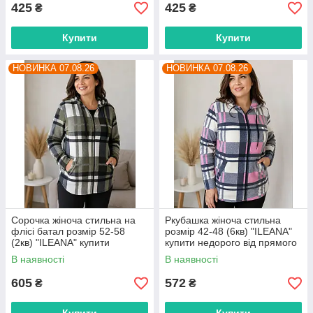
425
425
₴
₴
Купити
Купити
НОВИНКА 07.08.26
НОВИНКА 07.08.26
Сорочка жіноча стильна на
Ркубашка жіноча стильна
флісі батал розмір 52-58
розмір 42-48 (6кв) "ILEANA"
(2кв) "ILEANA" купити
купити недорого від прямого
недорого від прямого
постачальника
В наявності
В наявності
постачальника
605
572
₴
₴