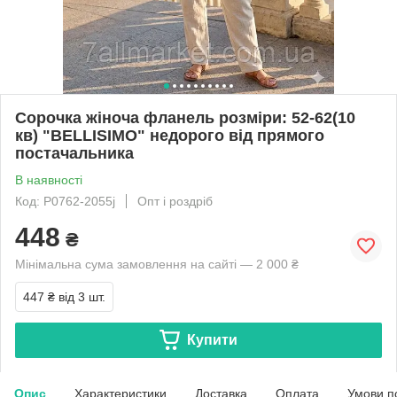
Сорочка жіноча фланель розміри: 52-62(10
кв) "BELLISIMO" недорого від прямого
постачальника
В наявності
Код: P0762-2055j
Опт і роздріб
448
₴
Мінімальна сума замовлення на сайті — 2 000 ₴
447 ₴
від 3 шт.
Купити
Опис
Характеристики
Доставка
Оплата
Умови п