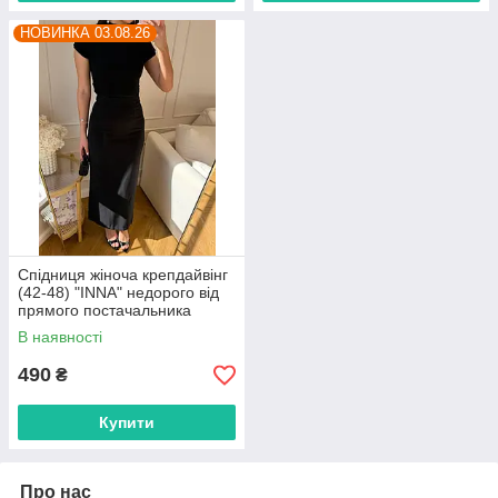
НОВИНКА 03.08.26
Спідниця жіноча крепдайвінг
(42-48) "INNA" недорого від
прямого постачальника
В наявності
490
₴
Купити
Про нас