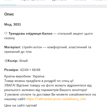
Опис
Мод. 3031
🤍
Трендова спідниця-балон
— стильний акцент цього
сезону
Матеріал:
стрейч котон — комфортний, еластичний та
приємний до тіла
🎨
Колір:
білий
Розміри:
42/44 • 46/48
Країна-виробник: Україна
Товар можна придбати в роздріб по спец.ці!
УВАГА! Відтінки товару на фото можуть відрізнятися від
реального залежно від параметрів Вашого монітора!
З умовою оплати та доставки Ви можете ознайомитися на
нашому сайті
https://7allmarket.prom.ua/delivery_info
Ціни на сайті гуртові!