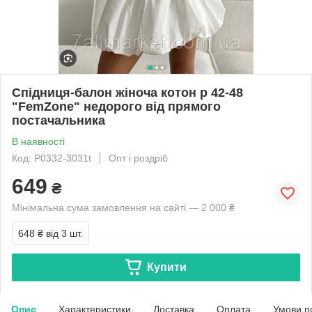
Спідниця-балон жіноча котон р 42-48
"FemZone" недорого від прямого
постачальника
В наявності
Код: P0332-3031t
Опт і роздріб
649
₴
Мінімальна сума замовлення на сайті — 2 000 ₴
648 ₴
від 3 шт.
Купити
Опис
Характеристики
Доставка
Оплата
Умови п