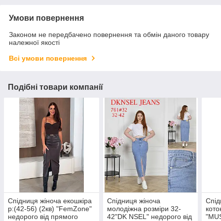
Умови повернення
Законом не передбачено повернення та обмін даного товару
належної якості
Всі умови повернення
Подібні товари компанії
Спідниця жіноча екошкіра
Спідниця жіноча
Спід
р:(42-56) (2кв) "FemZone"
молодіжна розміри 32-
кото
недорого від прямого
42"DK NSEL" недорого від
"MUS