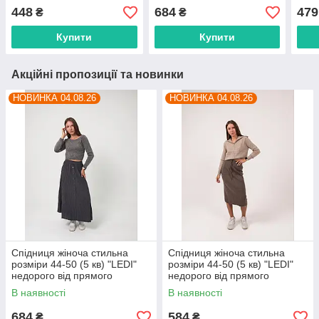
постачальника
прямого постачальника
від 
448
684
479
₴
₴
пост
Купити
Купити
Акційні пропозиції та новинки
НОВИНКА 04.08.26
НОВИНКА 04.08.26
Спідниця жіноча стильна
Спідниця жіноча стильна
розміри 44-50 (5 кв) "LEDI"
розміри 44-50 (5 кв) "LEDI"
недорого від прямого
недорого від прямого
постачальника
постачальника
В наявності
В наявності
684
584
₴
₴