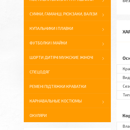
Без
СУМКИ, ГАМАНЦІ, РЮКЗАКИ, ВАЛІЗИ
КУПАЛЬНИКИ І ПЛАВКИ
ХА
ФУТБОЛКИ І МАЙКИ
ШОРТИ ДИТЯЧІ МУЖСКИЕ ЖІНОЧІ
Ос
Кра
СПЕЦОДЯГ
Вид
Сез
РЕМЕНІ ПІДТЯЖКИ КРАВАТКИ
Тип
КАРНАВАЛЬНЫЕ КОСТЮМЫ
Ко
ОКУЛЯРИ
Вла