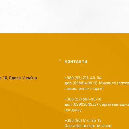
, 10, Одеса, Україна
+380 (95) 211-46-04
0966149619
Михайло (оптов
замовлення/скарги)
+380 (97) 681-40-10
0990564535
Сергій менедже
продажу
+380 (96) 614-96-15
Ольга фінансові питання