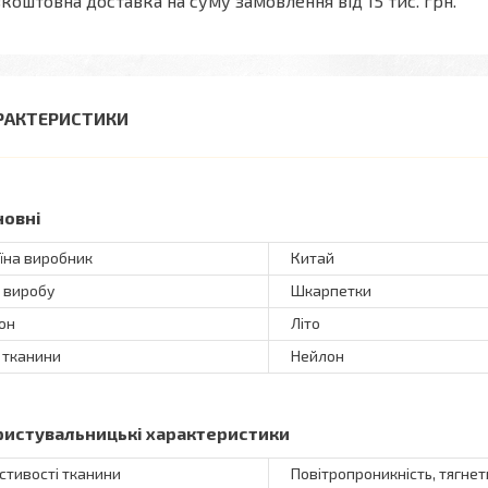
коштовна доставка на суму замовлення від 15 тис. грн.
РАКТЕРИСТИКИ
новні
їна виробник
Китай
 виробу
Шкарпетки
он
Літо
 тканини
Нейлон
ристувальницькі характеристики
стивості тканини
Повітропроникність, тягнет