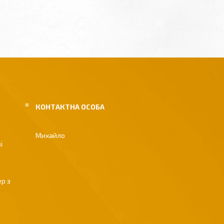
Михайло
і
р з