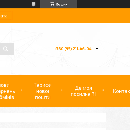
Кошик
лата
+380 (95) 211-46-04
мови
Тарифи
Де моя
ернень
нової
Контак
посилка ?!
бмінів
пошти