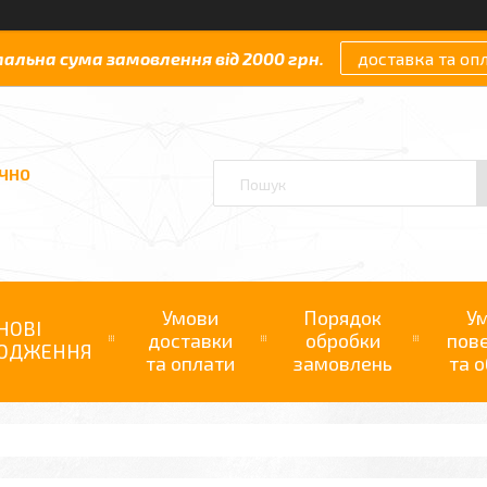
мальна сума замовлення від 2000 грн.
доставка та оп
АЧНО
Умови
Порядок
У
НОВІ
доставки
обробки
пов
ОДЖЕННЯ
та оплати
замовлень
та о