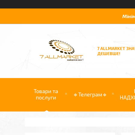
Міні
7 ALLMARKET ЗН
ДЕШЕВШЕ!
Товари та
🔹Телеграм🔹
послуги
НАДХ