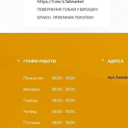
https://t.me/s7allmarket
ПОВЕРНЕННЯ ТІЛЬКИ У ВИПАДКУ
БРАКУ!
ПРИЄМНИХ ПОКУПОК!
ГРАФІК РОБОТИ
вул. Базова
Понеділок
08:00
18:00
Вівторок
08:00
18:00
Середа
08:00
18:00
Четвер
08:00
18:00
Пʼятниця
08:00
18:00