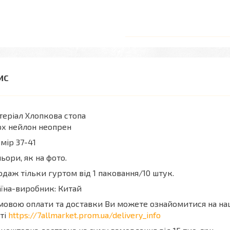
еріал Хлопкова стопа
рх нейлон неопрен
мір 37-41
ьори, як на фото.
даж тільки гуртом від 1 паковання/10 штук.
їна-виробник: Китай
мовою оплати та доставки Ви можете ознайомитися на н
ті
https://7allmarket.prom.ua/delivery_info