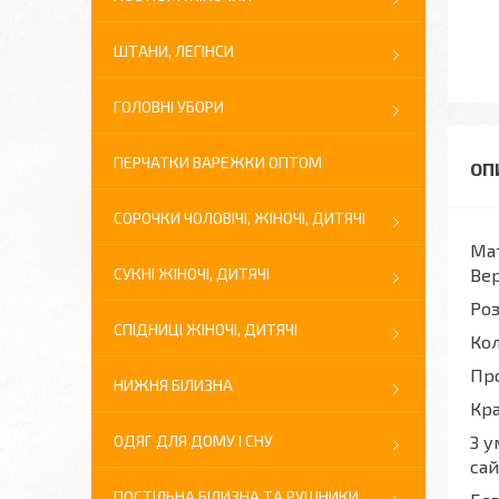
ШТАНИ, ЛЕГІНСИ
ГОЛОВНІ УБОРИ
ПЕРЧАТКИ ВАРЕЖКИ ОПТОМ
СОРОЧКИ ЧОЛОВІЧІ, ЖІНОЧІ, ДИТЯЧІ
Мат
СУКНІ ЖІНОЧІ, ДИТЯЧІ
Ве
Роз
СПІДНИЦІ ЖІНОЧІ, ДИТЯЧІ
Кол
Про
НИЖНЯ БІЛИЗНА
Кра
ОДЯГ ДЛЯ ДОМУ І СНУ
З у
сай
ПОСТІЛЬНА БІЛИЗНА ТА РУШНИКИ