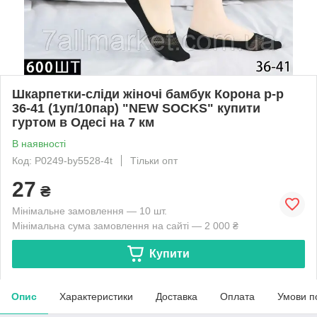
Шкарпетки-сліди жіночі бамбук Корона р-р
36-41 (1уп/10пар) "NEW SOCKS" купити
гуртом в Одесі на 7 км
В наявності
Код: P0249-by5528-4t
Тільки опт
27
₴
Мінімальне замовлення — 10 шт.
Мінімальна сума замовлення на сайті — 2 000 ₴
Купити
Опис
Характеристики
Доставка
Оплата
Умови п