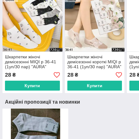
Шкарпетки жіночі
Шкарпетки жіночі
Шкар
демісезонні MIQI р 36-41
демісезонні короткі MIQI р
демі
(1уп/30 пар) "AURA"
36-41 (1уп/30 пар) "AURA"
(1уп
купити гуртом в Одесі на 7
купити гуртом в Одесі на 7
купи
28
28
28
₴
₴
км
км
км
Купити
Купити
Акційні пропозиції та новинки