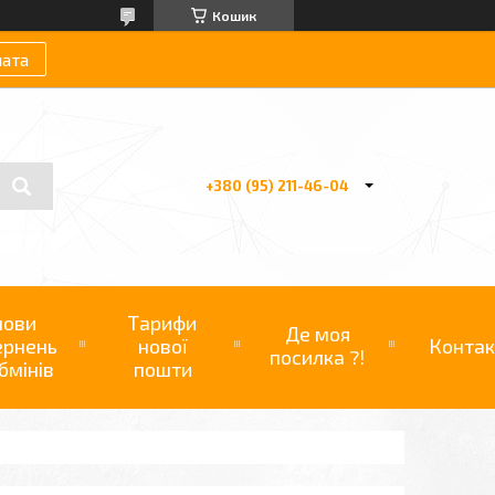
Кошик
лата
+380 (95) 211-46-04
мови
Тарифи
Де моя
ернень
нової
Контак
посилка ?!
бмінів
пошти