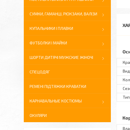
СУМКИ, ГАМАНЦІ, РЮКЗАКИ, ВАЛІЗИ
ХА
КУПАЛЬНИКИ І ПЛАВКИ
ФУТБОЛКИ І МАЙКИ
Ос
ШОРТИ ДИТЯЧІ МУЖСКИЕ ЖІНОЧІ
Кра
Вид
СПЕЦОДЯГ
Кол
РЕМЕНІ ПІДТЯЖКИ КРАВАТКИ
Сез
Тип
КАРНАВАЛЬНЫЕ КОСТЮМЫ
ОКУЛЯРИ
Ко
Вла