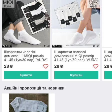
Шкарпетки чоловічі
Шкарпетки чоловічі
Шкар
демісезонні MIQI розмір
демісезонні MIQI розмір
демі
41-45 (1уп/30 пар) "AURA"
41-45 (1уп/30 пар) "AURA"
41-4
купити гуртом в Одесі на 7
купити гуртом в Одесі на 7
купи
28
28
28
₴
₴
км
км
км
Купити
Купити
Акційні пропозиції та новинки