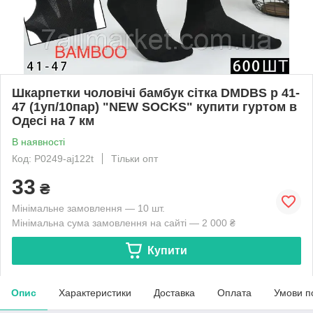
Шкарпетки чоловічі бамбук сітка DMDBS р 41-
47 (1уп/10пар) "NEW SOCKS" купити гуртом в
Одесі на 7 км
В наявності
Код: P0249-aj122t
Тільки опт
33
₴
Мінімальне замовлення — 10 шт.
Мінімальна сума замовлення на сайті — 2 000 ₴
Купити
Опис
Характеристики
Доставка
Оплата
Умови п