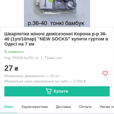
Шкарпетки жіночі демісезонні Корона р-р 36-
40 (1уп/10пар) "NEW SOCKS" купити гуртом в
Одесі на 7 км
В наявності
Код: P0249-by701-1t
Тільки опт
27
₴
Мінімальне замовлення — 10 шт.
Мінімальна сума замовлення на сайті — 2 000 ₴
Купити
Опис
Характеристики
Доставка
Оплата
Умови п