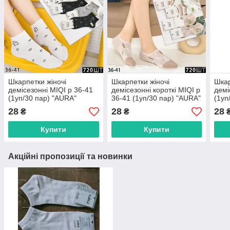
Шкарпетки жіночі
Шкарпетки жіночі
Шкар
демісезонні MIQI р 36-41
демісезонні короткі MIQI р
демі
(1уп/30 пар) "AURA"
36-41 (1уп/30 пар) "AURA"
(1уп
купити гуртом в Одесі на 7
купити гуртом в Одесі на 7
купи
28
28
28
₴
₴
км
км
км
Купити
Купити
Акційні пропозиції та новинки