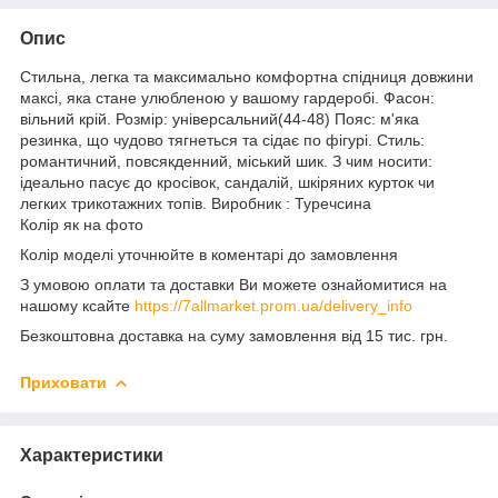
Опис
Стильна, легка та максимально комфортна спідниця довжини
максі, яка стане улюбленою у вашому гардеробі. Фасон:
вільний крій. Розмір: універсальний(44-48) Пояс: м'яка
резинка, що чудово тягнеться та сідає по фігурі. Стиль:
романтичний, повсякденний, міський шик. З чим носити:
ідеально пасує до кросівок, сандалій, шкіряних курток чи
легких трикотажних топів. Виробник : Туречсина
Колір як на фото
Колір моделі уточнюйте в коментарі до замовлення
З умовою оплати та доставки Ви можете ознайомитися на
нашому ксайте
https://7allmarket.prom.ua/delivery_info
Безкоштовна доставка на суму замовлення від 15 тис. грн.
Приховати
Характеристики