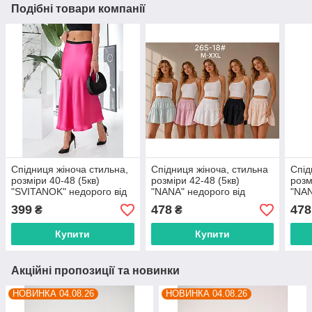
Подібні товари компанії
Спідниця жіноча стильна,
Спідниця жіноча, стильна
Спід
розміри 40-48 (5кв)
розміри 42-48 (5кв)
розм
"SVITANOK" недорого від
"NANA" недорого від
"NAN
прямого постачальника
прямого постачальника
прям
399
478
478
₴
₴
Купити
Купити
Акційні пропозиції та новинки
НОВИНКА 04.08.26
НОВИНКА 04.08.26