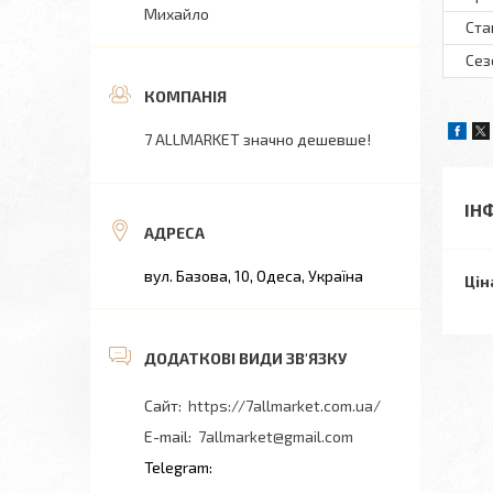
Михайло
Ста
Сез
7 ALLMARKET значно дешевше!
ІН
вул. Базова, 10, Одеса, Україна
Цін
https://7allmarket.com.ua/
7allmarket@gmail.com