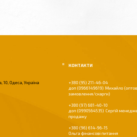
, 10, Одеса, Україна
+380 (95) 211-46-04
0966149619
Михайло (оптов
замовлення/скарги)
+380 (97) 681-40-10
0990564535
Сергій менедже
продажу
+380 (96) 614-96-15
Ольга фінансові питання