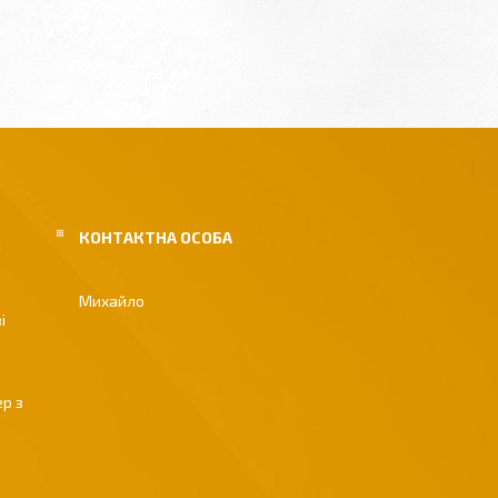
Михайло
і
р з