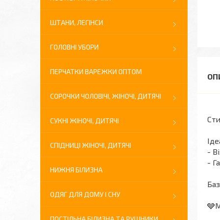
ШТАНИ, ЛЕГІНСИ
ГОЛОВНІ УБОРИ
ПЕРЧАТКИ ВАРЕЖКИ ОПТОМ
СОРОЧКИ ЧОЛОВІЧІ, ЖІНОЧІ, ДИТЯЧІ
Сти
СУКНІ ЖІНОЧІ, ДИТЯЧІ
Іде
СПІДНИЦІ ЖІНОЧІ, ДИТЯЧІ
- В
- Г
НИЖНЯ БІЛИЗНА
Баз
ОДЯГ ДЛЯ ДОМУ І СНУ
🩶М
ПОСТІЛЬНА БІЛИЗНА ТА РУШНИКИ