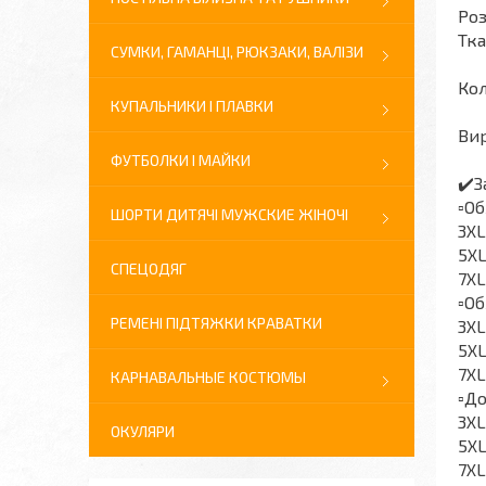
Роз
Тка
СУМКИ, ГАМАНЦІ, РЮКЗАКИ, ВАЛІЗИ
Кол
КУПАЛЬНИКИ І ПЛАВКИ
Вир
ФУТБОЛКИ І МАЙКИ
✔️З
▫️О
ШОРТИ ДИТЯЧІ МУЖСКИЕ ЖІНОЧІ
3XL
5XL
СПЕЦОДЯГ
7XL
▫️О
РЕМЕНІ ПІДТЯЖКИ КРАВАТКИ
3XL
5XL
7XL
КАРНАВАЛЬНЫЕ КОСТЮМЫ
▫️Д
3XL
ОКУЛЯРИ
5XL
7XL