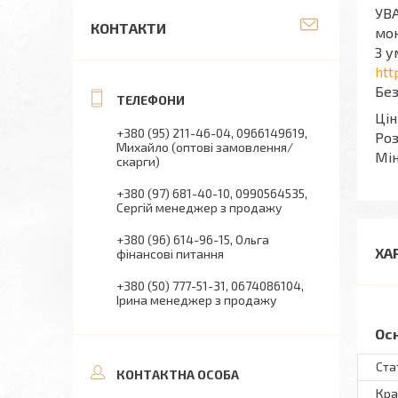
УВА
КОНТАКТИ
мон
З у
htt
Без
Цін
+380 (95) 211-46-04
0966149619
Роз
Михайло (оптові замовлення/
Мін
скарги)
+380 (97) 681-40-10
0990564535
Сергій менеджер з продажу
+380 (96) 614-96-15
Ольга
ХА
фінансові питання
+380 (50) 777-51-31
0674086104
Ірина менеджер з продажу
Ос
Ста
Кра