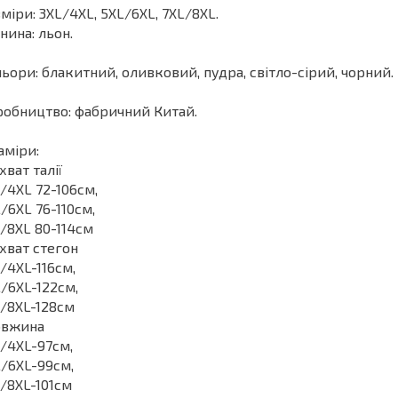
міри: 3XL/4XL, 5XL/6XL, 7XL/8XL.
нина: льон.
ьори: блакитний, оливковий, пудра, світло-сірий, чорний.
обництво: фабричний Китай.
аміри:
бхват талії
/4XL 72-106см,
/6XL 76-110см,
/8XL 80-114см
бхват стегон
/4XL-116см,
/6XL-122см,
/8XL-128см
овжина
/4XL-97см,
/6XL-99см,
/8XL-101см