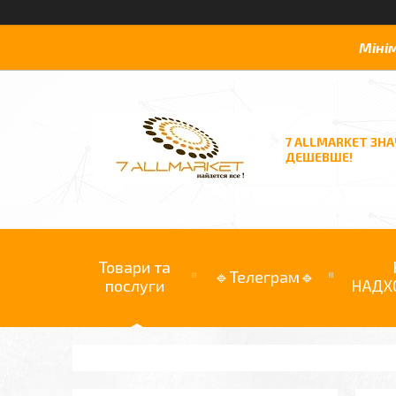
Міні
7 ALLMARKET ЗН
ДЕШЕВШЕ!
Товари та
🔹Телеграм🔹
послуги
НАДХ