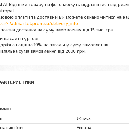
ГА! Відтінки товару на фото можуть відрізнятися від реа
ітора!
мовою оплати та доставки Ви можете ознайомитися на на
ps://7allmarket.prom.ua/delivery_info
платна доставка на суму замовлення від 15 тис. грн
и на сайті гуртові!
дрібна націнка 10% на загальну суму замовлення!
імальна сума замовлення від 2000 грн.
РАКТЕРИСТИКИ
новні
ть
Жіноча
їна виробник
Україна