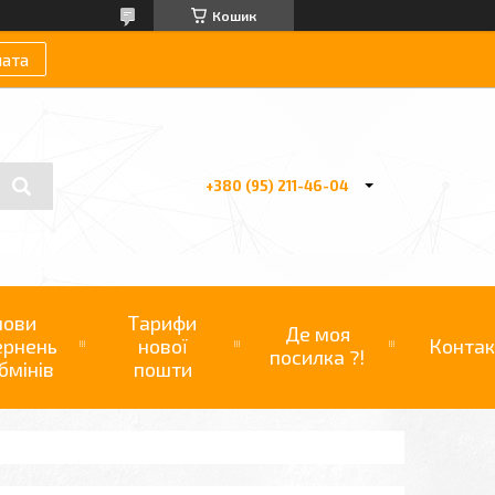
Кошик
лата
+380 (95) 211-46-04
мови
Тарифи
Де моя
ернень
нової
Контак
посилка ?!
бмінів
пошти