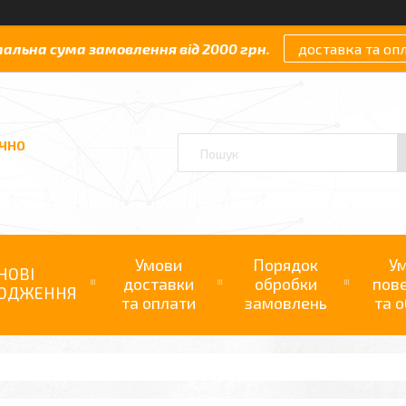
мальна сума замовлення від 2000 грн.
доставка та оп
АЧНО
Умови
Порядок
У
НОВІ
доставки
обробки
пов
ОДЖЕННЯ
та оплати
замовлень
та о