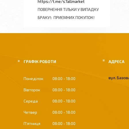
https://t.me/s7allmarket
ПОВЕРНЕННЯ ТІЛЬКИ У ВИПАДКУ
БРАКУ!
ПРИЄМНИХ ПОКУПОК!
ГРАФІК РОБОТИ
вул. Базова
Понеділок
08:00
18:00
Вівторок
08:00
18:00
Середа
08:00
18:00
Четвер
08:00
18:00
Пʼятниця
08:00
18:00