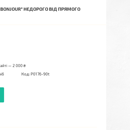
 "BONJOUR" НЕДОРОГО ВІД ПРЯМОГО
айті — 2 000 ₴
ріб
Код:
P0176-90t