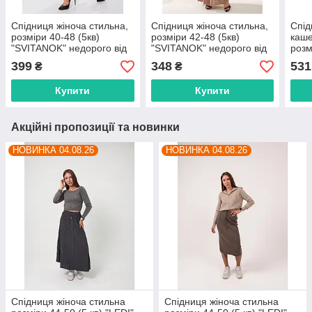
Спідниця жіноча стильна,
Спідниця жіноча стильна,
Спід
розміри 40-48 (5кв)
розміри 42-48 (5кв)
каше
"SVITANOK" недорого від
"SVITANOK" недорого від
розм
прямого постачальника
прямого постачальника
"KAR
399
348
531
₴
₴
від 
пост
Купити
Купити
Акційні пропозиції та новинки
НОВИНКА 04.08.26
НОВИНКА 04.08.26
Спідниця жіноча стильна
Спідниця жіноча стильна