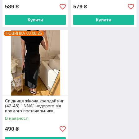
589
579
₴
₴
Купити
Купити
НОВИНКА 03.08.26
Спідниця жіноча крепдайвінг
(42-48) "INNA" недорого від
прямого постачальника
В наявності
490
₴