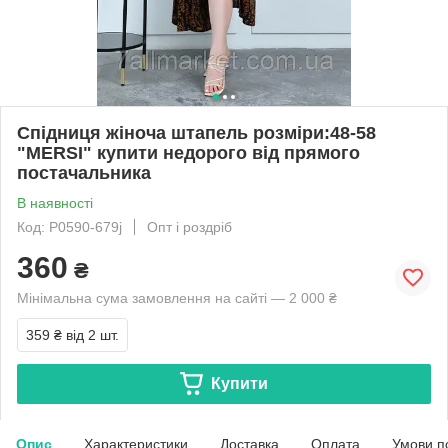
Спідниця жіноча штапель розміри:48-58
"MERSI" купити недорого від прямого
постачальника
В наявності
Код: P0590-679j
Опт і роздріб
360
₴
Мінімальна сума замовлення на сайті — 2 000 ₴
359 ₴
від 2 шт.
Купити
Опис
Характеристики
Доставка
Оплата
Умови п