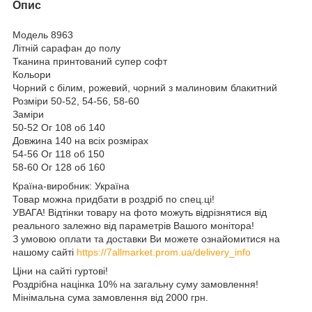
Опис
Модель 8963
Літній сарафан до полу
Тканина принтований супер софт
Кольори
Чорний с білим, рожевий, чорний з малиновим блакитний
Розміри 50-52, 54-56, 58-60
Заміри
50-52 Ог 108 об 140
Довжина 140 на всіх розмірах
54-56 Ог 118 об 150
58-60 Ог 128 об 160
Країна-виробник: Україна
Товар можна придбати в роздріб по спец.ці!
УВАГА! Відтінки товару на фото можуть відрізнятися від
реального залежно від параметрів Вашого монітора!
З умовою оплати та доставки Ви можете ознайомитися на
нашому сайті
https://7allmarket.prom.ua/delivery_info
Ціни на сайті гуртові!
Роздрібна націнка 10% на загальну суму замовлення!
Мінімальна сума замовлення від 2000 грн.