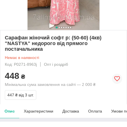
Сарафан жіночий софт р: (50-60) (4кв)
"NASTYA" недорого від прямого
постачальника
Немає в наявності
Код: P0271-8963j
Опт і роздріб
448
₴
Мінімальна сума замовлення на сайті — 2 000 ₴
447 ₴
від 3 шт.
Опис
Характеристики
Доставка
Оплата
Умови п