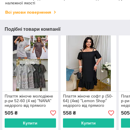
належної якості
Всі умови повернення
Подібні товари компанії
Плаття жіноче молодіжне
Плаття жіноче софт р (50-
Плат
р-ри 52-60 (4 кв) "NANA"
64) (4кв) "Lemon Shop"
р-ри
недорого від прямого
недорого від прямого
недо
постачальника
постачальника
пост
505
558
505
₴
₴
Купити
Купити