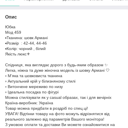
Опис
Юбка
Мод 459
▪️Тканина: шовк Армані
▪️Розмір : 42-44, 44-46
▪️Колір: чорний , білий
Якість люкс⚜️
Спідниця, яка виглядає дорого з будь-яким образом ✨
Легка, ніжна та дуже жіночна модель із шовку Армані 🤍
▫️ М’яка та шовковиста тканина
▫️ Актуальний крій у білизняному стилі
▫️ Витончене мереживо по низу
▫️ Ідеальна посадка по фігурі
Можна стилізувати як у casual образах, так і для вечірніх
Країна-виробник: Україна
Товар можна придбати в роздріб по спец.ці!
УВАГА! Відтінки товару на фото можуть відрізнятися від
реального залежно від параметрів Вашого монітора!
З умовою оплати та доставки Ви можете ознайомитися на