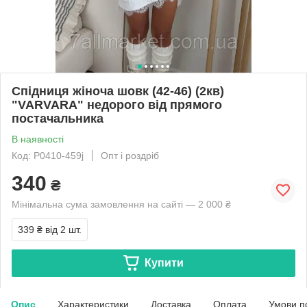
Спідниця жіноча шовк (42-46) (2кв)
"VARVARA" недорого від прямого
постачальника
В наявності
Код: P0410-459j
Опт і роздріб
340
₴
Мінімальна сума замовлення на сайті — 2 000 ₴
339 ₴
від 2 шт.
Купити
Опис
Характеристики
Доставка
Оплата
Умови п