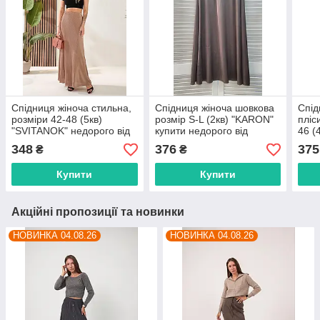
Спідниця жіноча стильна,
Спідниця жіноча шовкова
Спід
розміри 42-48 (5кв)
розмір S-L (2кв) "KARON"
пліс
"SVITANOK" недорого від
купити недорого від
46 (
прямого постачальника
прямого постачальника
недо
348
376
375
₴
₴
пост
Купити
Купити
Акційні пропозиції та новинки
НОВИНКА 04.08.26
НОВИНКА 04.08.26