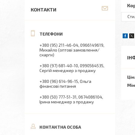
Ко
КОНТАКТИ
Сти
+380 (95) 211-46-04
0966149619
Михайло (оптові замовлення/
скарги)
ІН
+380 (97) 681-40-10
0990564535
Сергій менеджер з продажу
Цін
+380 (96) 614-96-15
Ольга
Мін
фінансові питання
+380 (50) 777-51-31
0674086104
Ірина менеджер з продажу