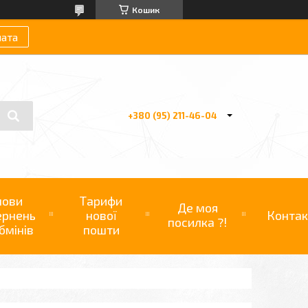
Кошик
лата
+380 (95) 211-46-04
мови
Тарифи
Де моя
ернень
нової
Контак
посилка ?!
бмінів
пошти