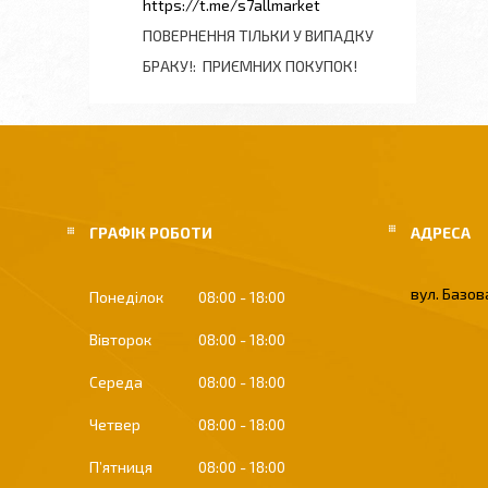
https://t.me/s7allmarket
ПОВЕРНЕННЯ ТІЛЬКИ У ВИПАДКУ
БРАКУ!
ПРИЄМНИХ ПОКУПОК!
ГРАФІК РОБОТИ
вул. Базова
Понеділок
08:00
18:00
Вівторок
08:00
18:00
Середа
08:00
18:00
Четвер
08:00
18:00
Пʼятниця
08:00
18:00