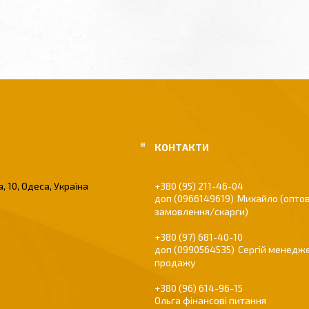
, 10, Одеса, Україна
+380 (95) 211-46-04
0966149619
Михайло (оптов
замовлення/скарги)
+380 (97) 681-40-10
0990564535
Сергій менедже
продажу
+380 (96) 614-96-15
Ольга фінансові питання