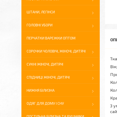
ШТАНИ, ЛЕГІНСИ
ГОЛОВНІ УБОРИ
ПЕРЧАТКИ ВАРЕЖКИ ОПТОМ
СОРОЧКИ ЧОЛОВІЧІ, ЖІНОЧІ, ДИТЯЧІ
Тка
СУКНІ ЖІНОЧІ, ДИТЯЧІ
Вік
Про
СПІДНИЦІ ЖІНОЧІ, ДИТЯЧІ
Кол
Кол
НИЖНЯ БІЛИЗНА
Кра
ОДЯГ ДЛЯ ДОМУ І СНУ
З у
сай
ПОСТІЛЬНА БІЛИЗНА ТА РУШНИКИ