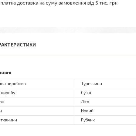
платна доставка на суму замовлення від 5 тис. грн
РАКТЕРИСТИКИ
новні
їна виробник
Туреччина
 виробу
Сукні
он
Літо
н
Новий
 тканини
Рубчик