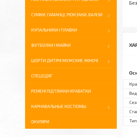
Без
СУМКИ, ГАМАНЦІ, РЮКЗАКИ, ВАЛІЗИ
КУПАЛЬНИКИ І ПЛАВКИ
ХА
ФУТБОЛКИ І МАЙКИ
ШОРТИ ДИТЯЧІ МУЖСКИЕ ЖІНОЧІ
Ос
СПЕЦОДЯГ
Кра
РЕМЕНІ ПІДТЯЖКИ КРАВАТКИ
Вид
Сез
КАРНАВАЛЬНЫЕ КОСТЮМЫ
Ста
Тип
ОКУЛЯРИ