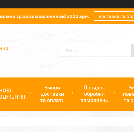
мальна сума замовлення від 2000 грн.
доставка та оп
АЧНО
Умови
Порядок
У
НОВІ
доставки
обробки
пов
ОДЖЕННЯ
та оплати
замовлень
та о