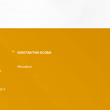
Михайло
і
р з