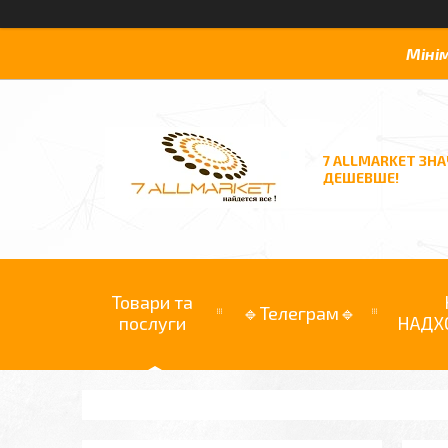
Міні
7 ALLMARKET ЗН
ДЕШЕВШЕ!
Товари та
🔹Телеграм🔹
послуги
НАДХ