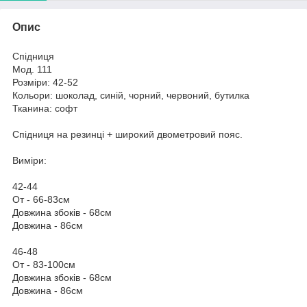
Опис
Спідниця
Мод. 111
Розміри: 42-52
Кольори: шоколад, синій, чорний, червоний, бутилка
Тканина: софт
Спідниця на резинці + широкий двометровий пояс.
Виміри:
42-44
От - 66-83см
Довжина збоків - 68см
Довжина - 86см
46-48
От - 83-100см
Довжина збоків - 68см
Довжина - 86см