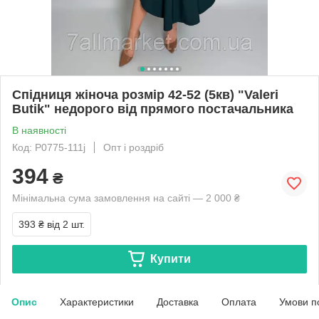
Спідниця жіноча розмір 42-52 (5кв) "Valeri
Butik" недорого від прямого постачальника
В наявності
Код: P0775-111j
Опт і роздріб
394
₴
Мінімальна сума замовлення на сайті — 2 000 ₴
393 ₴
від 2 шт.
Купити
Опис
Характеристики
Доставка
Оплата
Умови п