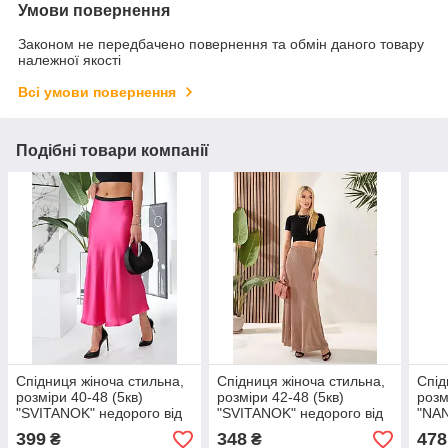
Умови повернення
Законом не передбачено повернення та обмін даного товару
належної якості
Всі умови повернення
Подібні товари компанії
Спідниця жіноча стильна,
Спідниця жіноча стильна,
Спід
розміри 40-48 (5кв)
розміри 42-48 (5кв)
розм
"SVITANOK" недорого від
"SVITANOK" недорого від
"NAN
прямого постачальника
прямого постачальника
прям
399
348
478
₴
₴