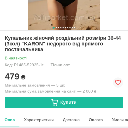
Купальник жіночий роздільний розміри 36-44
(3кол) "KARON" недорого від прямого
постачальника
В наявності
Код: P1485-52925-1t
Тільки опт
479
₴
Мінімальне замовлення — 5 шт.
Мінімальна сума замовлення на сайті — 2 000 ₴
Купити
Опис
Характеристики
Доставка
Оплата
Умови п