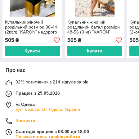
Купальник жіночий
Купальник жіночий
Купа
роздільний розміри 36-44
роздільний батал розміри
розд
(2кол) "KARON" недорого
48-56 (3 кв) "KARON"
(2ко
від прямого
недорого від прямого
від 
505
505
505
₴
₴
постачальника
постачальника
пост
Купити
Купити
Про нас
92% позитивних з 214 відгуків за рік
Працює з 25.05.2016
м. Одеса
вул. Базова, 10, Одеса, Україна
Контакти
Сьогодні працює з 08:00 до 18:00
Показати весь графік роботи