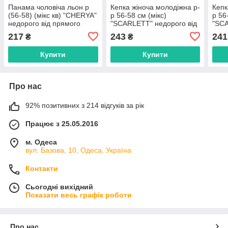
Панама чоловіча льон р
Кепка жіноча молодіжна р-
Кепк
(56-58) (мікс кв) "CHERYA"
р 56-58 см (мікс)
р 56
недорого від прямого
"SCARLETT" недорого від
"SCA
постачальника
прямого постачальника
прям
217
243
241
₴
₴
Купити
Купити
Про нас
92% позитивних з 214 відгуків за рік
Працює з 25.05.2016
м. Одеса
вул. Базова, 10, Одеса, Україна
Контакти
Сьогодні вихідний
Показати весь графік роботи
Про нас