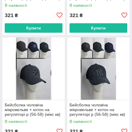
"CHERYA" недорого від
"CHERYA" недорого від
В наявності
В наявності
прямого постачальника
прямого постачальника
321
321
₴
₴
Купити
Купити
Бейсболка чоловіча
Бейсболка чоловіча
мікровельве + котон на
мікровельве + котон на
регуляторі р (56-58) (мікс кв)
регуляторі р (56-58) (мікс кв)
"CHERYA" недорого від
"CHERYA" недорого від
В наявності
В наявності
прямого постачальника
прямого постачальника
321
321
₴
₴