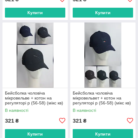
Купити
Купити
Бейсболка чоловіча
Бейсболка чоловіча
мікровельве + котон на
мікровельвет + котон на
регуляторі р (56-58) (мікс кв)
регуляторі р (56-58) (мікс кв)
"CHERYA" недорого від
"CHERYA" недорого від
В наявності
В наявності
прямого постачальника
прямого постачальника
321
321
₴
₴
Купити
Купити