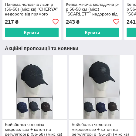
Панама чоловіча льон р
Кепка жіноча молодіжна р-
Кепк
(56-58) (мікс кв) "CHERYA"
р 56-58 см (мікс)
р 56
недорого від прямого
"SCARLETT" недорого від
"SCA
постачальника
прямого постачальника
прям
217
243
241
₴
₴
Купити
Купити
Акційні пропозиції та новинки
Бейсболка чоловіча
Бейсболка чоловіча
мікровельве + котон на
мікровельве + котон на
регуляторі р (56-58) (мікс кв)
регуляторі р (56-58) (мікс кв)