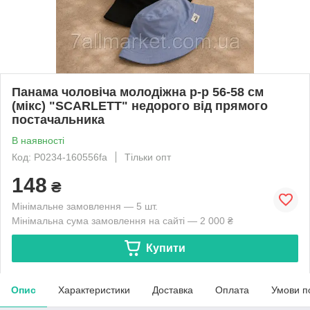
Панама чоловіча молодіжна р-р 56-58 см
(мікс) "SCARLETT" недорого від прямого
постачальника
В наявності
Код: P0234-160556fa
Тільки опт
148
₴
Мінімальне замовлення — 5 шт.
Мінімальна сума замовлення на сайті — 2 000 ₴
Купити
Опис
Характеристики
Доставка
Оплата
Умови п