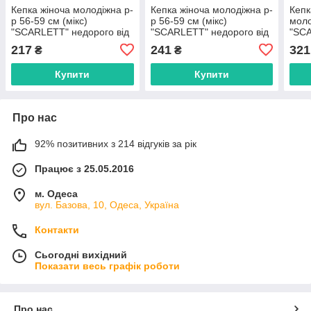
Кепка жіноча молодіжна р-
Кепка жіноча молодіжна р-
Кепк
р 56-59 см (мікс)
р 56-59 см (мікс)
моло
"SCARLETT" недорого від
"SCARLETT" недорого від
"SCA
прямого постачальника
прямого постачальника
прям
217
241
321
₴
₴
Купити
Купити
Про нас
92% позитивних з 214 відгуків за рік
Працює з 25.05.2016
м. Одеса
вул. Базова, 10, Одеса, Україна
Контакти
Сьогодні вихідний
Показати весь графік роботи
Про нас