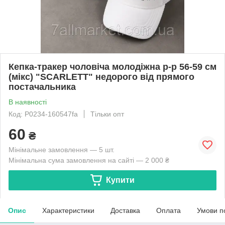
Кепка-тракер чоловіча молодіжна р-р 56-59 см
(мікс) "SCARLETT" недорого від прямого
постачальника
В наявності
Код: P0234-160547fa
Тільки опт
60
₴
Мінімальне замовлення — 5 шт.
Мінімальна сума замовлення на сайті — 2 000 ₴
Купити
Опис
Характеристики
Доставка
Оплата
Умови п