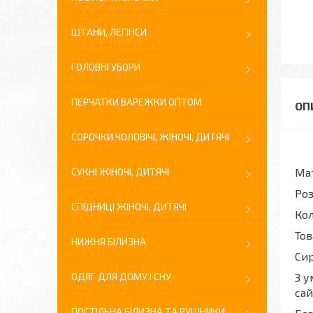
ШТАНИ, ЛЕГІНСИ
ГОЛОВНІ УБОРИ
ПЕРЧАТКИ ВАРЕЖКИ ОПТОМ
СОРОЧКИ ЧОЛОВІЧІ, ЖІНОЧІ, ДИТЯЧІ
СУКНІ ЖІНОЧІ, ДИТЯЧІ
Мат
Роз
СПІДНИЦІ ЖІНОЧІ, ДИТЯЧІ
Кол
Тов
НИЖНЯ БІЛИЗНА
Си
ОДЯГ ДЛЯ ДОМУ І СНУ
З у
сай
ПОСТІЛЬНА БІЛИЗНА ТА РУШНИКИ