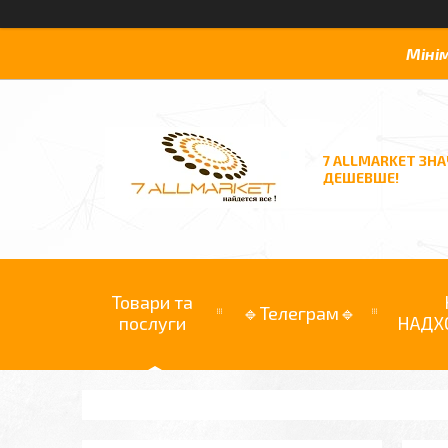
Міні
7 ALLMARKET ЗН
ДЕШЕВШЕ!
Товари та
🔹Телеграм🔹
послуги
НАДХ