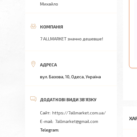
Михайло
7 ALLMARKET значно дешевше!
вул. Базова, 10, Одеса, Україна
https://7allmarket.com.ua/
ХА
7allmarket@gmail.com