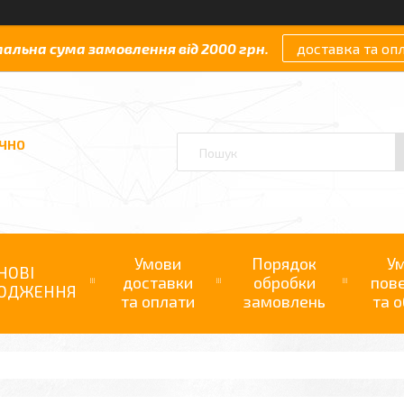
мальна сума замовлення від 2000 грн.
доставка та оп
АЧНО
Умови
Порядок
У
НОВІ
доставки
обробки
пов
ОДЖЕННЯ
та оплати
замовлень
та о