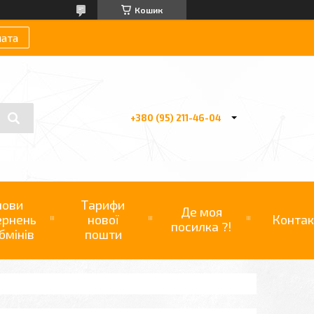
Кошик
лата
+380 (95) 211-46-04
мови
Тарифи
Де моя
ернень
нової
Контак
посилка ?!
бмінів
пошти