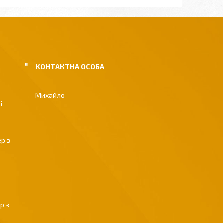
Михайло
і
р з
р з