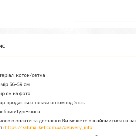
еріал: котон/сетка
мір 56-59 см
ір як на фото
ар продається тільки оптом від 5 шт.
робник:Туреччина
мовою оплати та доставки Ви можете ознайомитися на н
ті
https://7allmarket.com.ua/delivery_info