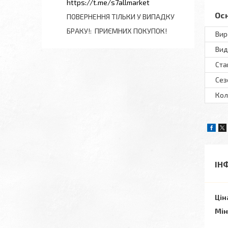
https://t.me/s7allmarket
Ос
ПОВЕРНЕННЯ ТІЛЬКИ У ВИПАДКУ
БРАКУ!
ПРИЄМНИХ ПОКУПОК!
Вир
Вид
Ста
Сез
Кол
ІН
Цін
Мін