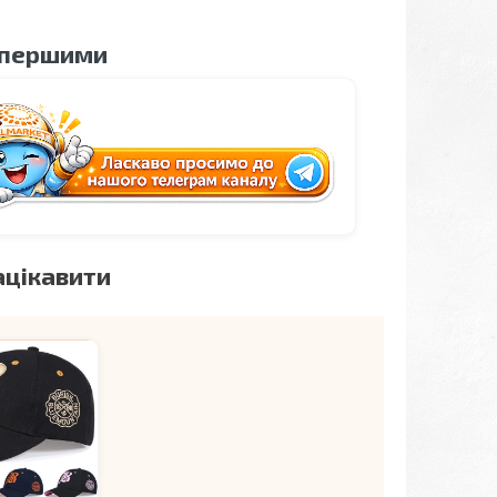
 першими
ацікавити