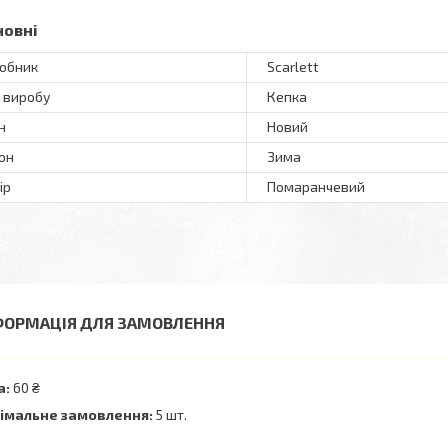
новні
обник
Scarlett
 виробу
Кепка
н
Новий
он
Зима
ір
Помаранчевий
ФОРМАЦІЯ ДЛЯ ЗАМОВЛЕННЯ
а:
60 ₴
імальне замовлення:
5 шт.