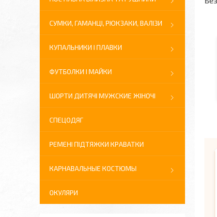
Без
СУМКИ, ГАМАНЦІ, РЮКЗАКИ, ВАЛІЗИ
КУПАЛЬНИКИ І ПЛАВКИ
ФУТБОЛКИ І МАЙКИ
ШОРТИ ДИТЯЧІ МУЖСКИЕ ЖІНОЧІ
СПЕЦОДЯГ
РЕМЕНІ ПІДТЯЖКИ КРАВАТКИ
КАРНАВАЛЬНЫЕ КОСТЮМЫ
ОКУЛЯРИ