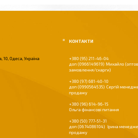
, 10, Одеса, Україна
+380 (95) 211-46-04
0966149619
Михайло (оптов
замовлення/скарги)
+380 (97) 681-40-10
0990564535
Сергій менедже
продажу
+380 (96) 614-96-15
Ольга фінансові питання
+380 (50) 777-51-31
0674086104
Ірина менедже
продажу