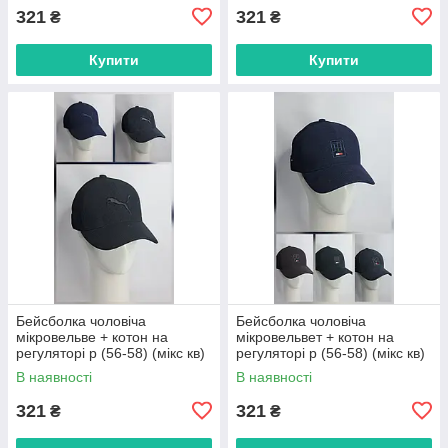
321
321
₴
₴
Купити
Купити
Бейсболка чоловіча
Бейсболка чоловіча
мікровельве + котон на
мікровельвет + котон на
регуляторі р (56-58) (мікс кв)
регуляторі р (56-58) (мікс кв)
"CHERYA" недорого від
"CHERYA" недорого від
В наявності
В наявності
прямого постачальника
прямого постачальника
321
321
₴
₴