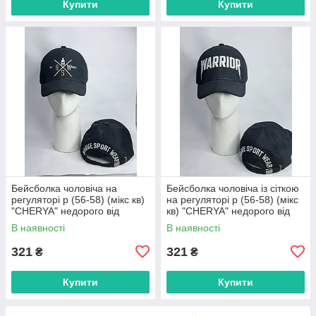
Купити
Купити
Бейсболка чоловіча на
Бейсболка чоловіча із сіткою
регуляторі р (56-58) (мікс кв)
на регуляторі р (56-58) (мікс
"CHERYA" недорого від
кв) "CHERYA" недорого від
прямого постачальника
прямого постачальника
В наявності
В наявності
321
321
₴
₴
Купити
Купити