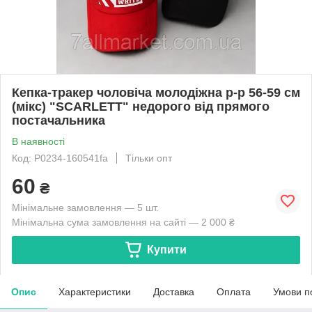
Кепка-тракер чоловіча молодіжна р-р 56-59 см
(мікс) "SCARLETT" недорого від прямого
постачальника
В наявності
Код: P0234-160541fa
Тільки опт
60
₴
Мінімальне замовлення — 5 шт.
Мінімальна сума замовлення на сайті — 2 000 ₴
Купити
Опис
Характеристики
Доставка
Оплата
Умови п