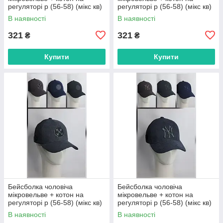
регуляторі р (56-58) (мікс кв)
регуляторі р (56-58) (мікс кв)
"CHERYA" недорого від
"CHERYA" недорого від
В наявності
В наявності
прямого постачальника
прямого постачальника
321
321
₴
₴
Купити
Купити
Бейсболка чоловіча
Бейсболка чоловіча
мікровельве + котон на
мікровельве + котон на
регуляторі р (56-58) (мікс кв)
регуляторі р (56-58) (мікс кв)
"CHERYA" недорого від
"CHERYA" недорого від
В наявності
В наявності
прямого постачальника
прямого постачальника