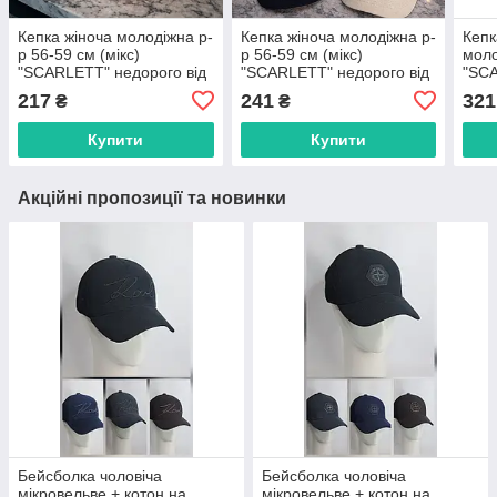
Кепка жіноча молодіжна р-
Кепка жіноча молодіжна р-
Кепк
р 56-59 см (мікс)
р 56-59 см (мікс)
моло
"SCARLETT" недорого від
"SCARLETT" недорого від
"SCA
прямого постачальника
прямого постачальника
прям
217
241
321
₴
₴
Купити
Купити
Акційні пропозиції та новинки
Бейсболка чоловіча
Бейсболка чоловіча
мікровельве + котон на
мікровельве + котон на