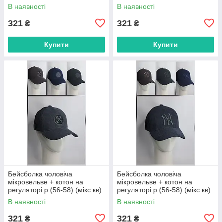
"CHERYA" недорого від
"CHERYA" недорого від
В наявності
В наявності
прямого постачальника
прямого постачальника
321
321
₴
₴
Купити
Купити
Бейсболка чоловіча
Бейсболка чоловіча
мікровельве + котон на
мікровельве + котон на
регуляторі р (56-58) (мікс кв)
регуляторі р (56-58) (мікс кв)
"CHERYA" недорого від
"CHERYA" недорого від
В наявності
В наявності
прямого постачальника
прямого постачальника
321
321
₴
₴