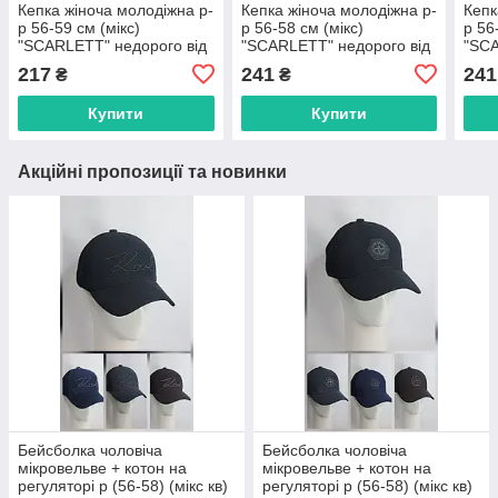
Кепка жіноча молодіжна р-
Кепка жіноча молодіжна р-
Кепк
р 56-59 см (мікс)
р 56-58 см (мікс)
р 56
"SCARLETT" недорого від
"SCARLETT" недорого від
"SCA
прямого постачальника
прямого постачальника
прям
217
241
241
₴
₴
Купити
Купити
Акційні пропозиції та новинки
Бейсболка чоловіча
Бейсболка чоловіча
мікровельве + котон на
мікровельве + котон на
регуляторі р (56-58) (мікс кв)
регуляторі р (56-58) (мікс кв)