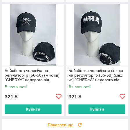
Бейсболка чоловіча на
Бейсболка чоловіча із сіткою
регуляторі р (56-58) (мікс кв)
на регуляторі р (56-58) (мікс
"CHERYA" недорого від
кв) "CHERYA" недорого від
прямого постачальника
прямого постачальника
В наявності
В наявності
321
321
₴
₴
Купити
Купити
Показати ще