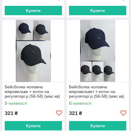
Купити
Купити
Бейсболка чоловіча
Бейсболка чоловіча
мікровельве + котон на
мікровельвет + котон на
регуляторі р (56-58) (мікс кв)
регуляторі р (56-58) (мікс кв)
"CHERYA" недорого від
"CHERYA" недорого від
В наявності
В наявності
прямого постачальника
прямого постачальника
321
321
₴
₴
Купити
Купити