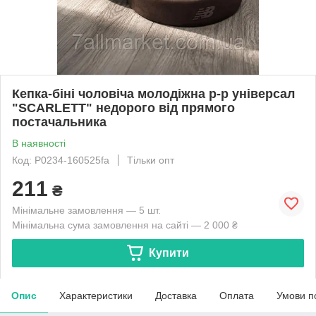
Кепка-біні чоловіча молодіжна р-р універсал
"SCARLETT" недорого від прямого
постачальника
В наявності
Код: P0234-160525fa
Тільки опт
211
₴
Мінімальне замовлення — 5 шт.
Мінімальна сума замовлення на сайті — 2 000 ₴
Купити
Опис
Характеристики
Доставка
Оплата
Умови п